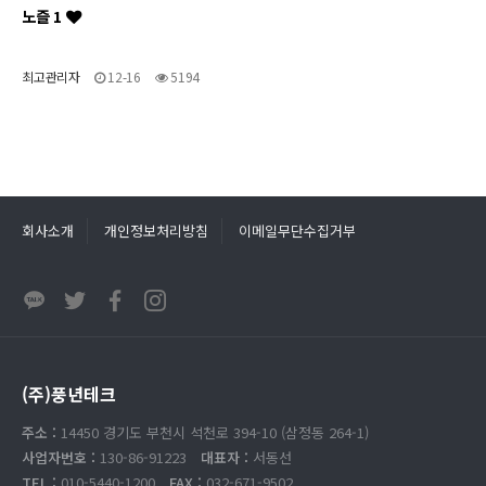
노즐 1
최고관리자
12-16
5194
회사소개
개인정보처리방침
이메일무단수집거부
(주)풍년테크
주소 :
14450 경기도 부천시 석천로 394-10 (삼정동 264-1)
사업자번호 :
130-86-91223
대표자 :
서동선
TEL :
010-5440-1200
FAX :
032-671-9502