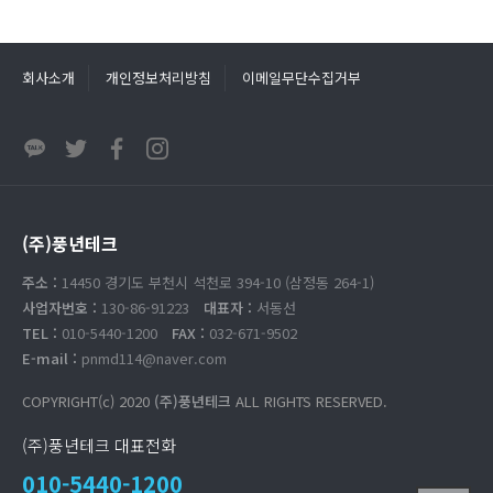
회사소개
개인정보처리방침
이메일무단수집거부
(주)풍년테크
주소 :
14450 경기도 부천시 석천로 394-10 (삼정동 264-1)
사업자번호 :
130-86-91223
대표자 :
서동선
TEL :
010-5440-1200
FAX :
032-671-9502
E-mail :
pnmd114@naver.com
COPYRIGHT(c) 2020
(주)풍년테크
ALL RIGHTS RESERVED.
(주)풍년테크 대표전화
010-5440-1200