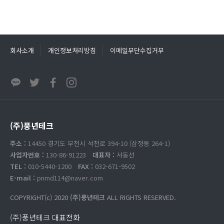
회사소개
개인정보처리방침
이메일무단수집거부
(주)풍년테크
주소 :
14450 경기도 부천시 석천로 394-10 (삼정동 264-1)
사업자번호 :
130-86-91223
대표자 :
서동선
TEL :
010-5440-1200
FAX :
032-671-9502
E-mail :
pnmd114@naver.com
COPYRIGHT(c) 2020
(주)풍년테크
ALL RIGHTS RESERVED.
(주)풍년테크 대표전화