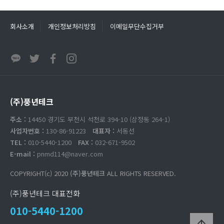
회사소개
개인정보처리방침
이메일무단수집거부
(주)풍년테크
주소 :
14450 경기도 부천시 석천로 394-10 (삼정동 264-1)
사업자번호 :
130-86-91223
대표자 :
서동선
TEL :
010-5440-1200
FAX :
032-671-9502
E-mail :
pnmd114@naver.com
COPYRIGHT(c) 2020
(주)풍년테크
ALL RIGHTS RESERVED.
(주)풍년테크 대표전화
010-5440-1200
arrow_upward