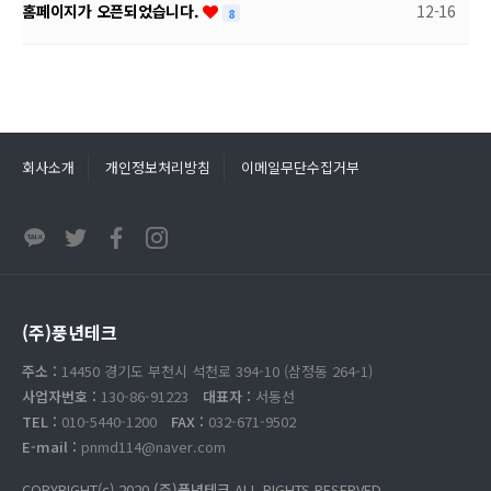
홈페이지가 오픈되었습니다.
12-16
8
회사소개
개인정보처리방침
이메일무단수집거부
(주)풍년테크
주소 :
14450 경기도 부천시 석천로 394-10 (삼정동 264-1)
사업자번호 :
130-86-91223
대표자 :
서동선
TEL :
010-5440-1200
FAX :
032-671-9502
E-mail :
pnmd114@naver.com
COPYRIGHT(c) 2020
(주)풍년테크
ALL RIGHTS RESERVED.