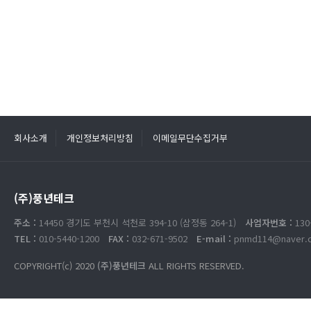
회사소개
개인정보처리방침
이메일무단수집거부
(주)풍년테크
주소 :
14450 경기도 부천시 석천로 394-10 (삼정동 264-1)
사업자번호 :
130
TEL :
010-5440-1200
FAX :
032-671-9502
E-mail :
pnmd114@naver.
COPYRIGHT(c) 2020
(주)풍년테크
ALL RIGHTS RESERVED.