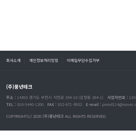
회사소개
개인정보처리방침
이메일무단수집거부
(주)풍년테크
주소 :
14450 경기도 부천시 석천로 394-10 (삼정동 264-1)
사업자번호 :
130
TEL :
010-5440-1200
FAX :
032-671-9502
E-mail :
pnmd114@naver.
COPYRIGHT(c) 2020
(주)풍년테크
ALL RIGHTS RESERVED.