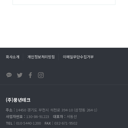
회사소개
개인정보처리방침
이메일무단수집거부
(주)풍년테크
주소 :
14450 경기도 부천시 석천로 394-10 (삼정동 264-1)
사업자번호 :
130-86-91223
대표자 :
서동선
TEL :
010-5440-1200
FAX :
032-671-9502