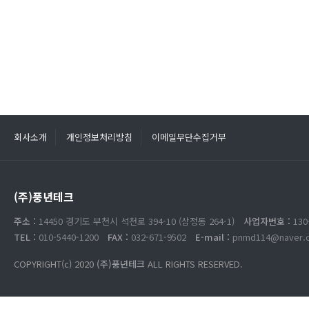
회사소개
개인정보처리방침
이메일무단수집거부
(주)풍년테크
주소 :
14450 경기도 부천시 석천로 394-10 (삼정동 264-1)
사업자번호 :
130
TEL :
010-5440-1200
FAX :
032-671-9502
E-mail :
pnmd114@naver.
COPYRIGHT(c) 2020
(주)풍년테크
ALL RIGHTS RESERVED.