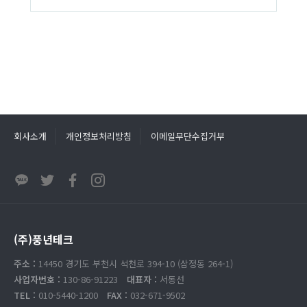
회사소개
개인정보처리방침
이메일무단수집거부
(주)풍년테크
주소 :
14450 경기도 부천시 석천로 394-10 (삼정동 264-1)
사업자번호 :
130-86-91223
대표자 :
서동선
TEL :
010-5440-1200
FAX :
032-671-9502