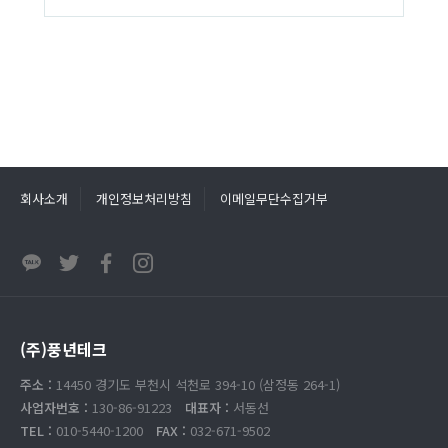
회사소개
개인정보처리방침
이메일무단수집거부
(주)풍년테크
주소 :
14450 경기도 부천시 석천로 394-10 (삼정동 264-1)
사업자번호 :
130-86-91223
대표자 :
서동선
TEL :
010-5440-1200
FAX :
032-671-9502