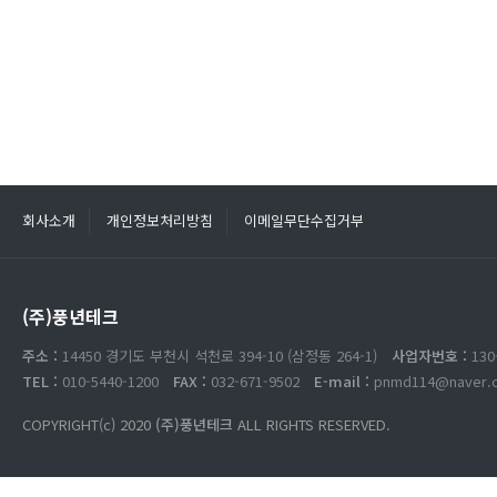
회사소개
개인정보처리방침
이메일무단수집거부
(주)풍년테크
주소 :
14450 경기도 부천시 석천로 394-10 (삼정동 264-1)
사업자번호 :
130
TEL :
010-5440-1200
FAX :
032-671-9502
E-mail :
pnmd114@naver.
COPYRIGHT(c) 2020
(주)풍년테크
ALL RIGHTS RESERVED.