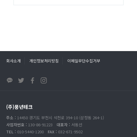
회사소개
개인정보처리방침
이메일무단수집거부
(주)풍년테크
주소 :
14450 경기도 부천시 석천로 394-10 (삼정동 264-1)
사업자번호 :
130-86-91223
대표자 :
서동선
TEL :
010-5440-1200
FAX :
032-671-9502