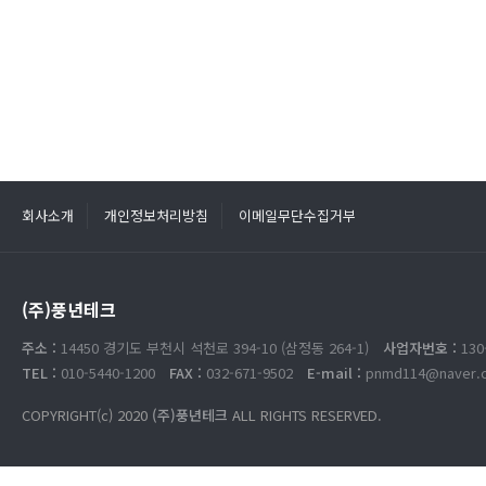
회사소개
개인정보처리방침
이메일무단수집거부
(주)풍년테크
주소 :
14450 경기도 부천시 석천로 394-10 (삼정동 264-1)
사업자번호 :
130
TEL :
010-5440-1200
FAX :
032-671-9502
E-mail :
pnmd114@naver.
COPYRIGHT(c) 2020
(주)풍년테크
ALL RIGHTS RESERVED.