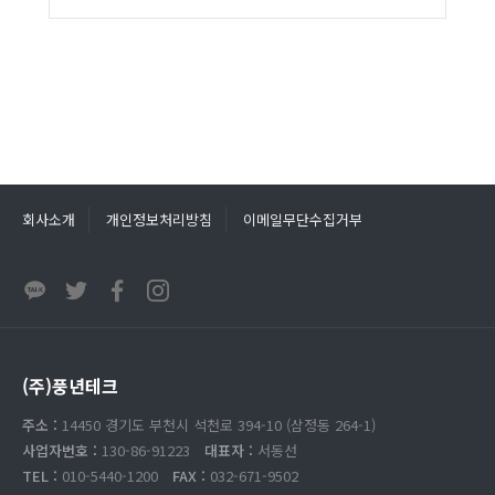
회사소개
개인정보처리방침
이메일무단수집거부
(주)풍년테크
주소 :
14450 경기도 부천시 석천로 394-10 (삼정동 264-1)
사업자번호 :
130-86-91223
대표자 :
서동선
TEL :
010-5440-1200
FAX :
032-671-9502