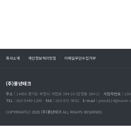
회사소개
개인정보처리방침
이메일무단수집거부
(주)풍년테크
주소 :
14450 경기도 부천시 석천로 394-10 (삼정동 264-1)
사업자번호 :
130
TEL :
010-5440-1200
FAX :
032-671-9502
E-mail :
pnmd114@naver.
COPYRIGHT(c) 2020
(주)풍년테크
ALL RIGHTS RESERVED.