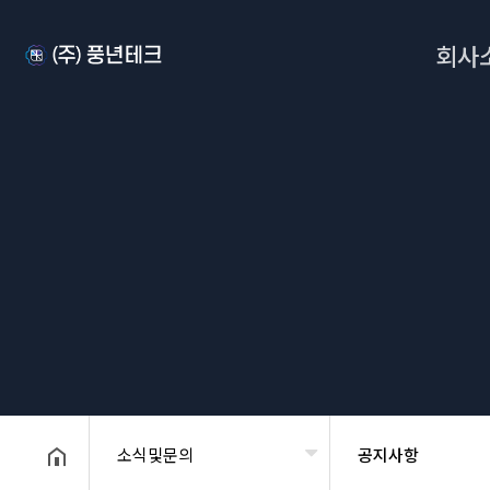
회사
헤더설정
소식및문의
공지사항