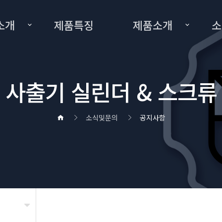
소개
제품특징
제품소개
소
사출기 실린더 & 스크류
소식및문의
공지사항