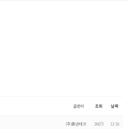
글쓴이
조회
날짜
(주)풍년테크
26673
12-16