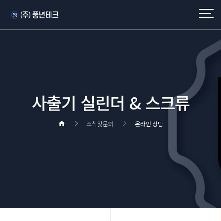
사출기 실린더 & 스크류
소식및문의
온라인 상담
헤더설정