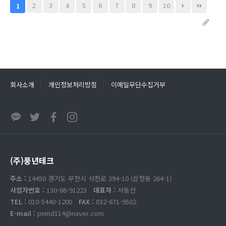
2
3
4
5
6
7
8
9
10
1
회사소개
개인정보처리방침
이메일무단수집거부
(주)풍년테크
주소 :
14450 경기도 부천시 석천로 394-10 (삼정동 264-1)
사업자번호 :
130-86-91223
대표자 :
서동선
TEL :
010-5440-1200
FAX :
032-671-9502
E-mail :
pnmd114@naver.com