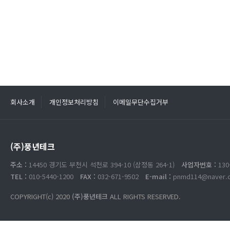
회사소개
개인정보처리방침
이메일무단수집거부
(주)풍년테크
주소 :
14450 경기도 부천시 석천로 394-10 (삼정동 264-1)
사업자번호 :
130
TEL :
010-5440-1200
FAX :
032-671-9502
E-mail :
pnmd114@naver.
COPYRIGHT(c) 2020
(주)풍년테크
ALL RIGHTS RESERVED.