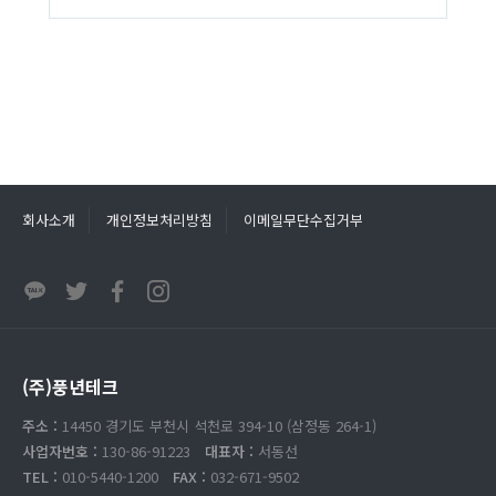
회사소개
개인정보처리방침
이메일무단수집거부
(주)풍년테크
주소 :
14450 경기도 부천시 석천로 394-10 (삼정동 264-1)
사업자번호 :
130-86-91223
대표자 :
서동선
TEL :
010-5440-1200
FAX :
032-671-9502