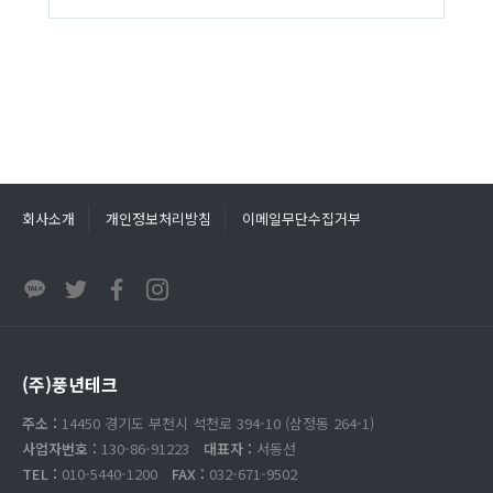
회사소개
개인정보처리방침
이메일무단수집거부
(주)풍년테크
주소 :
14450 경기도 부천시 석천로 394-10 (삼정동 264-1)
사업자번호 :
130-86-91223
대표자 :
서동선
TEL :
010-5440-1200
FAX :
032-671-9502