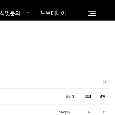
식및문의
노브매니아
글쓴이
조회
날짜
aimcp0216
1360
07-12