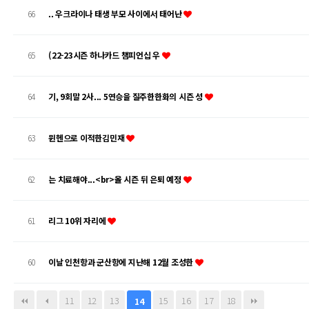
66
.. 우크라이나 태생 부모 사이에서 태어난
65
(22-23시즌 하나카드 챔피언십 우
64
기, 9회말 2사... 5연승을 질주한한화의 시즌 성
63
뮌헨으로 이적한김민재
62
는 치료해야...<br>올 시즌 뒤 은퇴 예정
61
리그 10위 자리에
60
이날 인천항과 군산항에 지난해 12월 조성한
11
12
13
15
16
17
18
14