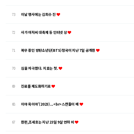
73
이날 행사에는 김희수 진
72
사가 아저씨 대축제 등 인터넷 상
71
복무 중인 방탄소년단(BTS)정국이 지난 7일 공개한
70
심을 자극했다. 지효는 첫.
69
진료를 제도화하기로
68
이야 옥이야’(2023)...<br>스캔들이 배
67
한편,조세호는 지난 23일 9살 연하 비