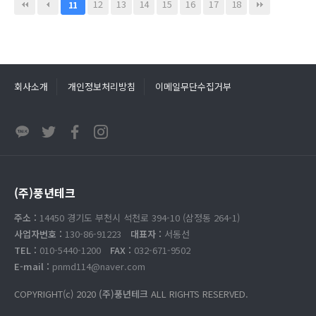
12
13
14
15
16
17
18
11
회사소개
개인정보처리방침
이메일무단수집거부
(주)풍년테크
주소 :
14450 경기도 부천시 석천로 394-10 (삼정동 264-1)
사업자번호 :
130-86-91223
대표자 :
서동선
TEL :
010-5440-1200
FAX :
032-671-9502
E-mail :
pnmd114@naver.com
COPYRIGHT(c) 2020
(주)풍년테크
ALL RIGHTS RESERVED.