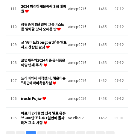
2024 파리하계올림픽대회 대비
111
aimcp0216
1466
07-12
원
장현승이 8년 만에 그룹비스트
110
aimcp0216
1465
07-12
를 탈퇴할 당시 오해를 받
글 ‘송버드(Songbird)’를 발표
109
aimcp0216
1465
07-12
하고 찬란한 날갯
르면제주의2024시즌 유니폼은
108
aimcp0216
1463
07-12
이달 넷째 주 사
드라마까지 제작됐다. 혜은이는
107
aimcp0216
1462
07-12
“최근에박미옥형사님
106
iroshi Fujiw
aimcp0216
1458
07-12
피프티 2기 출범 선곡 발표 유튜
105
브 400만 조회수 1일만에 돌파
vosdk212
1452
09-01
쾌거 그 외 사항