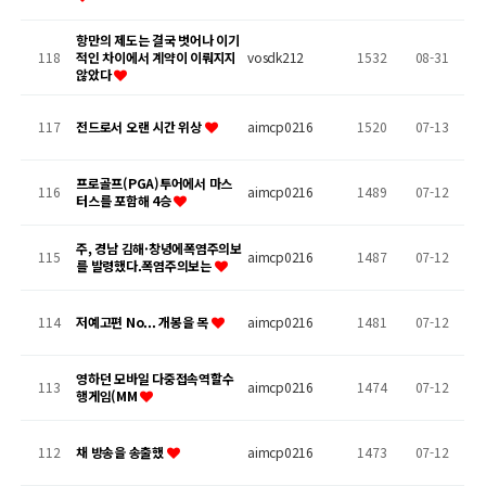
항만의 제도는 결국 벗어나 이기
118
적인 차이에서 계약이 이뤄지지
vosdk212
1532
08-31
않았다
117
전드로서 오랜 시간 위상
aimcp0216
1520
07-13
프로골프(PGA)투어에서 마스
116
aimcp0216
1489
07-12
터스를 포함해 4승
주, 경남 김해·창녕에폭염주의보
115
aimcp0216
1487
07-12
를 발령했다.폭염주의보는
114
저예고편 No... 개봉을 목
aimcp0216
1481
07-12
영하던 모바일 다중접속역할수
113
aimcp0216
1474
07-12
행게임(MM
112
채 방송을 송출했
aimcp0216
1473
07-12