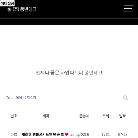
헤더설정
언제나 좋은 사업파트너 풍년테크
Total 269건
9 페이지
번호
제목
글쓴이
조회
날짜
149
개최한 앵콜콘서트인 만큼 특
aimcp0216
1781
07-13