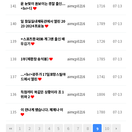
운 눈빛이 돋보이는 경찰 출신...
141
aimcp0216
1716
07-13
<br>디
일 잠실실내체육관에서 열린 20
140
aimcp0216
1789
07-13
23-2024 프로농
=스포츠한국DB 개그맨 출신 배
139
aimcp0216
1726
07-13
우김기
138
1부(재판장 송석봉)
aimcp0216
1785
07-13
...<br>광주가 17일포항스틸야
137
aimcp0216
1741
07-13
드에서 열린
득점까지 똑같은 상황이라 조 1
136
aimcp0216
1806
07-13
위와 2
이 만나게 됐습니다. 체제나 이
135
aimcp0216
1780
07-13
1
2
3
4
5
6
7
8
10
9