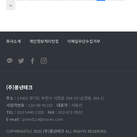
회사소개
개인정보처리방침
이메일무단수집거부
(주)풍년테크
주소 :
14450 경기도 부천시 석천로 394-10 (삼정동 264-1)
사업자번호 :
130-86-91223
대표자 :
서동선
TEL :
010-5440-1200
FAX :
032-671-9502
E-mail :
pnmd114@naver.com
COPYRIGHT(c) 2020
(주)풍년테크
ALL RIGHTS RESERVED.