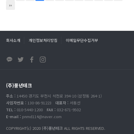
회사소개
개인정보처리방침
이메일무단수집거부
(주)풍년테크
주소 :
14450 경기도 부천시 석천로 394-10 (삼정동 264-1)
사업자번호 :
130-86-91223
대표자 :
서동선
TEL :
010-5440-1200
FAX :
032-671-9502
E-mail :
pnmd114@naver.com
COPYRIGHT(c) 2020
(주)풍년테크
ALL RIGHTS RESERVED.