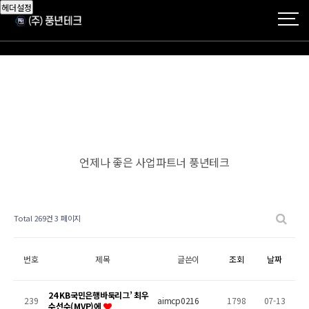
헤더설정
언제나 좋은 사업파트너 풍년테크
Total 269건
3 페이지
번호
제목
글쓴이
조회
날짜
24 KB국민은행바둑리그’ 최우
239
aimcp0216
1798
07-13
수선수(MVP)에