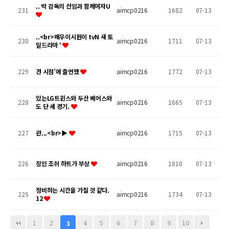
.. 박 감독의 선임과 함께여자U
231
aimcp0216
1682
07-13
..<br>배우이시원이 tvN 새 토
230
aimcp0216
1711
07-13
일드라마 ‘
229
견 시점’에 출연했
aimcp0216
1772
07-13
있는LG트윈스와 두산 베어스와
228
aimcp0216
1665
07-13
도 단 세 경기.
227
관...<br>▶
aimcp0216
1715
07-13
226
징인 조쉬 하트가 부상
aimcp0216
1810
07-13
정비하는 시간을 가질 것 같다.
225
aimcp0216
1734
07-13
12
1
2
4
5
6
7
8
9
10
3