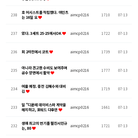
호 어시스트를 적립했다. 마인츠
238
aimcp0216
1710
07-13
는 16일 오
237
았다. 3세트 25-25에서OK
aimcp0216
1722
07-13
236
회 2차전에서 코트
aimcp0216
1739
07-13
아니라 견고한 수비도 보여주며
235
aimcp0216
1777
07-13
공수 양면에서 활약
여줄 예정. 중전 김혜수와 대비
234
aimcp0216
1719
07-13
김
일 "디욘테 데이비스와 계약을
233
aimcp0216
1661
07-13
해지하고, 포워드 다후안
생애 최고의 연기를 펼친서민규
232
aimcp0216
1721
07-13
는, 80