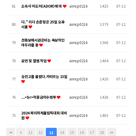
81
소속사 어도어(ADOR)에 따
aimcp0216
1425
07-12
다." 리더 손준형은 25일 오후
80
aimcp0216
1379
07-12
서울
션화보에서권은비는 독보적인
79
aimcp0216
1366
07-12
아우라를 풍
78
공연 및 앨범 작업
aimcp0216
1404
07-12
승전고를 울렸다.카타르는 13일
77
aimcp0216
1420
07-12
76
...<br>적중금미수령투
aimcp0216
1426
07-12
2024 파리하계올림픽대회 대비
75
aimcp0216
1465
07-12
원
11
12
14
15
16
17
18
13