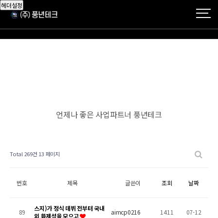
헤더설정
언제나 좋은 사업파트너 풍년테크
Total 269건
13 페이지
번호
제목
글쓴이
조회
날짜
스지)가 정식 데뷔 전부터 국내
89
aimcp0216
1411
07-12
외 화제성을 모으고