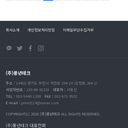
회사소개
개인정보처리방침
이메일무단수집거부
(주)풍년테크
주소 :
14450 경기도 부천시 석천로 394-10 (삼정동 264-1)
사업자번호 :
130-86-91223
대표자 :
서동선
TEL :
010-5440-1200
FAX :
032-671-9502
E-mail :
pnmd114@naver.com
COPYRIGHT(c) 2020
(주)풍년테크
ALL RIGHTS RESERVED.
(주)풍년테크 대표전화