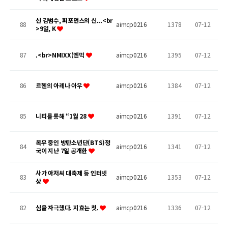
신 김범수, 퍼포먼스의 신...<br
88
aimcp0216
1378
07-12
>9일, K
87
.<br>NMIXX(엔믹
aimcp0216
1395
07-12
86
르헨의 아레나 아우
aimcp0216
1384
07-12
85
니티를 통해 “1월 28
aimcp0216
1391
07-12
복무 중인 방탄소년단(BTS)정
84
aimcp0216
1341
07-12
국이 지난 7일 공개한
사가 아저씨 대축제 등 인터넷
83
aimcp0216
1353
07-12
상
82
심을 자극했다. 지효는 첫.
aimcp0216
1336
07-12