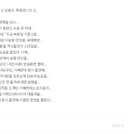
신 김범수, 퍼포먼스의 신...
했을 당시...
훈련소 수료 후 자대...
은 "지금 녹화일 기준으로...
온 이보람-안성훈, 유태평양...
벌’을 자신들만의 스타일로...
길을 끌었다. 이에...
안에서 보컬 라인을...
 [사진=KBS 방송화면 캡쳐]...
희&우빈, 리베란테 등이 출연해...
아리랑을 오프닝에 선보여 눈길을...
조 첫 출격에 대한 설렘을...
강자로 소개된 리베란테는 김지훈의...
을 이뤄SG워너비의 대표곡을...
 등이 출연해 치열한 경연을 펼쳤다....
24.07.12