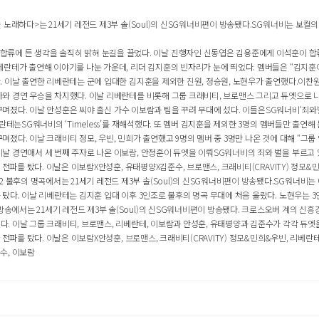
을 노래하다>는 21세기 레전드 제3부 솔(Soul)의 신SG워너비편이 방송됐다.SG워너비는 보컬의 
류에 든 생각을 솔직히 밝혀 눈길을 끌었다. 이날 진행자인 신동엽은 김용준에게 이석훈이 합류
리베란테가 출연해 이야기를 나눈 가운데, 리더 김지훈의 빈자리가 눈에 띄었다. 멤버들은 “김지훈이 
다. 이날 출연한 리베란테는 군에 입대한 김지훈을 제외한 진원, 정승원, 노현우가 출연했다.이찬원
 나와 경연 우승을 차지했다. 이날 리베란테를 비롯해 그룹 크래비티, 브로맨스 그리고 듀엣으로 나
으로 꾸며졌다. 이날 안성훈은 씨야 출신 가수 이보람과 팀을 꾸려 무대에 섰다. 이들은SG워너비‘죄와
베란테는SG워너비의 ‘Timeless’를 재해석했다. 또 멤버 김지훈을 제외한 3명의 멤버들만 출연해 눈
 꾸며졌다. 이날 크래비티 정모, 우빈, 민희가 출연했고 9명의 멤버 중 3명만 나온 것에 대해 “그룹 
날 경연애서 세 번째 주자로 나온 이보람, 안정훈이 듀엣을 이뤄SG워너비의 죄와 벌을 부르고 있다.
이 전파를 탔다. 이날은 이보람X안성훈, 유태평양X김준수, 브로맨스, 크래비티(CRAVITY) 정모&민
 불후의 명곡에서는 21세기 레전드 제3부 솔(Soul)의 신SG워너비편이 방송됐다.SG워너비는 
 탔다. 이날 리베란테는 김지훈 입대 이후 3인조로 불후의 명곡 무대에 처음 올랐다. 노현우는 3인
방송에서는 21세기 레전드 제3부 솔(Soul)의 신SG워너비편이 방송됐다. 크로스오버 계의 신흥
됐다. 이날 그룹 크래비티, 브로맨스, 리베란테, 이보람과 안성훈, 유태평양과 김준수가 각각 듀엣
이 전파를 탔다. 이날은 이보람X안성훈, 브로맨스, 크래비티(CRAVITY) 정모&민희&우빈, 리베란테
준수, 이보람