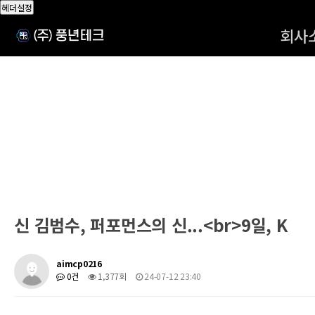
헤더설정
회사
신 김범수, 퍼포먼스의 신...<br>9일, K
aimcp0216
0건
1,377회
24-07-12 23:40