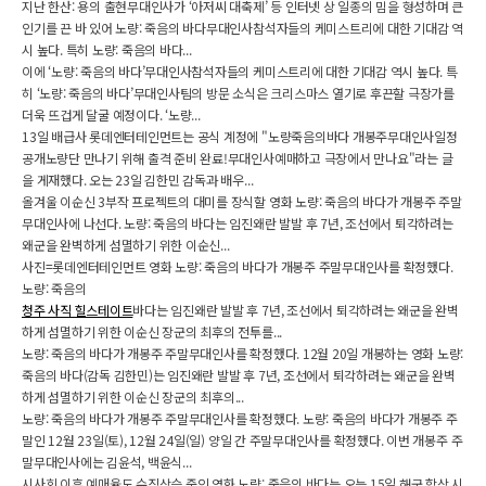
지난 한산: 용의 출현무대인사가 ‘아저씨 대축제’ 등 인터넷 상 일종의 밈을 형성하며 큰
인기를 끈 바 있어 노량: 죽음의 바다무대인사참석자들의 케미스트리에 대한 기대감 역
시 높다. 특히 노량: 죽음의 바다...
이에 ‘노량: 죽음의 바다’무대인사참석자들의 케미스트리에 대한 기대감 역시 높다. 특
히 ‘노량: 죽음의 바다’무대인사팀의 방문 소식은 크리스마스 열기로 후끈할 극장가를
더욱 뜨겁게 달굴 예정이다. ‘노량...
13일 배급사 롯데엔터테인먼트는 공식 계정에 "노량죽음의바다 개봉주무대인사일정
공개노량단 만나기 위해 출격 준비 완료!무대인사예매하고 극장에서 만나요"라는 글
을 게재했다. 오는 23일 김한민 감독과 배우...
올겨울 이순신 3부작 프로젝트의 대미를 장식할 영화 노량: 죽음의 바다가 개봉주 주말
무대인사에 나선다. 노량: 죽음의 바다는 임진왜란 발발 후 7년, 조선에서 퇴각하려는
왜군을 완벽하게 섬멸하기 위한 이순신...
사진=롯데엔터테인먼트 영화 노량: 죽음의 바다가 개봉주 주말무대인사를 확정했다.
노량: 죽음의
청주 사직 힐스테이트
바다는 임진왜란 발발 후 7년, 조선에서 퇴각하려는 왜군을 완벽
하게 섬멸하기 위한 이순신 장군의 최후의 전투를...
노량: 죽음의 바다가 개봉주 주말무대인사를 확정했다. 12월 20일 개봉하는 영화 노량:
죽음의 바다(감독 김한민)는 임진왜란 발발 후 7년, 조선에서 퇴각하려는 왜군을 완벽
하게 섬멸하기 위한 이순신 장군의 최후의...
노량: 죽음의 바다가 개봉주 주말무대인사를 확정했다. 노량: 죽음의 바다가 개봉주 주
말인 12월 23일(토), 12월 24일(일) 양일 간 주말무대인사를 확정했다. 이번 개봉주 주
말무대인사에는 김윤석, 백윤식...
시사회 이후 예매율도 수직상승 중인 영화 노량: 죽음의 바다는 오는 15일 해군 함상 시