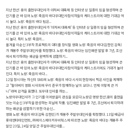
지난 한산: 용의 출현무대인사가 아저씨 대축제 등 인터넷 상 일종의 밈을 형성하며 큰
인기를 끈 바 있어 노량: 죽음의 바다무대인사참석자들의 케미스트리에 대한 기대감 역
시 높다. 노량: 죽음의 바다 팀은...
지난 한산: 용의 출현무대인사가 ‘아저씨 대축제’ 등 인터넷 상 일종의 밈을 형성하며 큰
인기를 끈 바 있어 노량: 죽음의 바다무대인사참석자들의 케미스트리에 대한 기대감 역
시 높다. 특히 노량: 죽음의...
올겨울 이순신 3부작 프로젝트의 대미를 장식할 영화 노량: 죽음의 바다(김한민 감독)
가 개봉주 주말무대인사를 확정했다. 노량: 죽음의 바다는 임진왜란 발발 후 7년, 조선
에서 퇴각하려는 왜군을 완벽하게 섬멸하기...
지난 한산: 용의 출현무대인사가 아저씨 대축제 등 인터넷 상 일종의 밈을 형성하며 큰
인기를 끈 바 있어 노량: 죽음의 바다무대인사참석자들의 케미스트리에도 기대가 높아
진다. 특히 노량: 죽음의 바다...
12일 정시아는 자신의 SNS에 노량: 죽음의 바다 시사회 현장에서 찍은 사진을 게재하
고 "할아버지 영화 시사회에 우리 준우가 함께하는 날이 오다니. 언제 이렇게 큰 거
니"라며 감격을 표했다. 또무대 인사를 하는...
노량의무대인사가 그 인기를 이어받을지 관심을 모은다.노량은 명량 한산;용의 출현을
잇는 이순신 3부작을 완성하는 피날레 작품. 임진왜란 발발 후 7년, 조선에서 퇴각하려
하는 왜군을 섬멸하기 위한 이순신...
영화 노량: 죽음의 바다(감독 김한민)가 개봉주 주말무대인사를 확정했다. 13일 배급사
롯데엔터테인먼트, ㈜에이스메이커무비웍스에 따르면 노량: 죽음의 바다는 개봉주 주
말인 23일, 24일 양일 간 주말무대인사를...