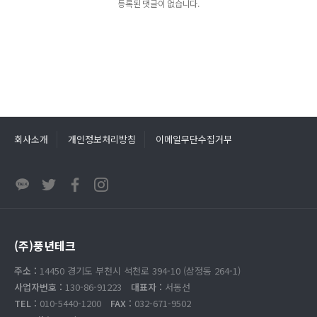
등록된 댓글이 없습니다.
회사소개
개인정보처리방침
이메일무단수집거부
(주)풍년테크
주소 :
14450 경기도 부천시 석천로 394-10 (삼정동 264-1)
사업자번호 :
130-86-91223
대표자 :
서동선
TEL :
010-5440-1200
FAX :
032-671-9502