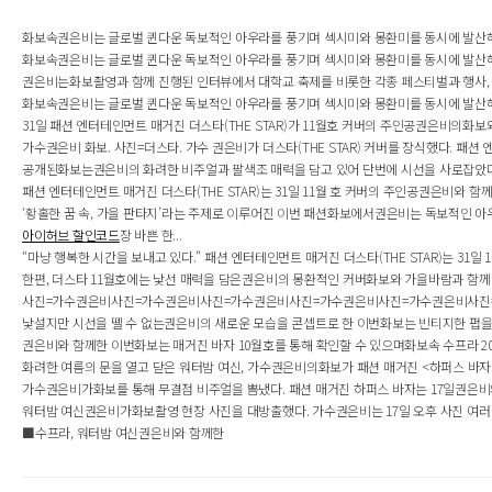
화보속권은비는 글로벌 퀸다운 독보적인 아우라를 풍기며 섹시미와 몽환미를 동시에 발산해 
화보속권은비는 글로벌 퀸다운 독보적인 아우라를 풍기며 섹시미와 몽환미를 동시에 발산해 
권은비는화보촬영과 함께 진행된 인터뷰에서 대학교 축제를 비롯한 각종 페스티벌과 행사, 콘서
화보속권은비는 글로벌 퀸다운 독보적인 아우라를 풍기며 섹시미와 몽환미를 동시에 발산해 
31일 패션 엔터테인먼트 매거진 더스타(THE STAR)가 11월호 커버의 주인공권은비의화
가수권은비 화보. 사진=더스타. 가수 권은비가 더스타(THE STAR) 커버를 장식했다. 패션 
공개된화보는권은비의 화려한 비주얼과 팔색조 매력을 담고 있어 단번에 시선을 사로잡았다.
패션 엔터테인먼트 매거진 더스타(THE STAR)는 31일 11월 호 커버의 주인공권은비와 
‘황홀한 꿈 속, 가을 판타지’라는 주제로 이루어진 이번 패션화보에서권은비는 독보적인 아우
아이허브 할인코드
장 바쁜 한...
“마냥 행복한 시간을 보내고 있다.” 패션 엔터테인먼트 매거진 더스타(THE STAR)는 31
한편, 더스타 11월호에는 낯선 매력을 담은권은비의 몽환적인 커버화보와 가을바람과 함께
사진=가수권은비사진=가수권은비사진=가수권은비사진=가수권은비사진=가수권은비사진=가
낯설지만 시선을 뗄 수 없는권은비의 새로운 모습을 콘셉트로 한 이번화보는 빈티지한 펍을 
권은비와 함께한 이번화보는 매거진 바자 10월호를 통해 확인할 수 있으며화보속 수프라 20
화려한 여름의 문을 열고 닫은 워터밤 여신, 가수권은비의화보가 패션 매거진 <하퍼스 바자>
가수권은비가화보를 통해 무결점 비주얼을 뽐냈다. 패션 매거진 하퍼스 바자는 17일권은비와
워터밤 여신권은비가화보촬영 현장 사진을 대방출했다. 가수권은비는 17일 오후 사진 여
■수프라, 워터밤 여신권은비와 함께한