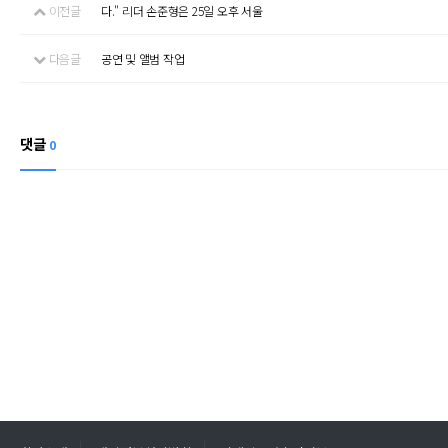
이전글
다." 리더 손준형은 25일 오후 서울
다음글
공연 및 앨범 작업
댓글
0