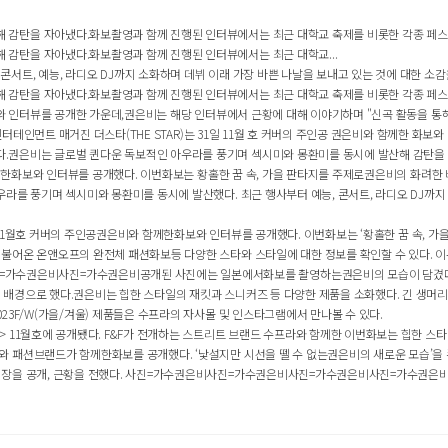
감탄을 자아냈다.화보촬영과 함께 진행된 인터뷰에서는 최근 대학교 축제를 비롯한 각종 페스티벌
감탄을 자아냈다.화보촬영과 함께 진행된 인터뷰에서는 최근 대학교...
트, 예능, 라디오 DJ까지 소화하며 데뷔 이래 가장 바쁜 나날을 보내고 있는 것에 대한 소감을
감탄을 자아냈다.화보촬영과 함께 진행된 인터뷰에서는 최근 대학교 축제를 비롯한 각종 페스티벌과
보와 인터뷰를 공개한 가운데,권은비는 해당 인터뷰에서 근황에 대해 이야기하며 "신곡 활동을 통해
엔터테인먼트 매거진 더스타(THE STAR)는 31일 11월 호 커버의 주인공 권은비와 함께한 화보와 
권은비는 글로벌 퀸다운 독보적인 아우라를 풍기며 섹시미와 몽환미를 동시에 발산해 감탄을 자아
함께한화보와 인터뷰를 공개했다. 이번화보는 황홀한 꿈 속, 가을 판타지를 주제로권은비의 화려한 
라를 풍기며 섹시미와 몽환미를 동시에 발산했다. 최근 행사부터 예능, 콘서트, 라디오 DJ까지
일 11월호 커버의 주인공권은비와 함께한화보와 인터뷰를 공개했다. 이번화보는 ‘황홀한 꿈 속, 가을 
 불어온 온앤오프의 완전체 패션화보등 다양한 스타와 스타일에 대한 정보를 확인할 수 있다. 
수권은비사진=가수권은비공개된 사진에는 일본에서화보를 촬영하는권은비의 모습이 담겼다.권
배경으로 했다.권은비는 힙한 스타일의 재킷과 스니커즈 등 다양한 제품을 소화했다. 긴 생머리에
23F/W(가을/겨울) 제품들은 수프라의 자사몰 및 인스타그램에서 만나볼 수 있다.
 11월호에 공개됐다. F&F가 전개하는 스트리트 브랜드 수프라와 함께한 이번화보는 힙한 스타일
 패션브랜드가 함께한화보를 공개했다. ‘낯설지만 시선을 뗄 수 없는권은비의 새로운 모습’을 콘
러 장을 공개, 근황을 전했다. 사진=가수권은비사진=가수권은비사진=가수권은비사진=가수권은비