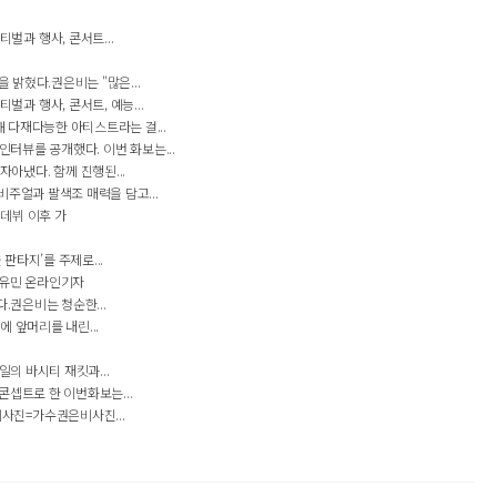
과 행사, 콘서트...
 밝혔다.권은비는 "많은...
 행사, 콘서트, 예능...
 다재다능한 아티스트라는 걸...
인터뷰를 공개했다. 이번 화보는...
냈다. 함께 진행된...
비주얼과 팔색조 매력을 담고...
 데뷔 이후 가
판타지’를 주제로...
이유민 온라인기자
은비는 청순한...
 앞머리를 내린...
의 바시티 재킷과...
셉트로 한 이번화보는...
사진=가수권은비사진...