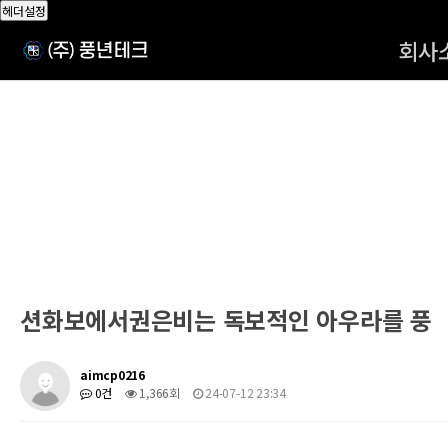
헤더설정
회사
션화보에서권은비는 독보적인 아우라를 풍
aimcp0216
0건
1,366회
24-07-12 23:34