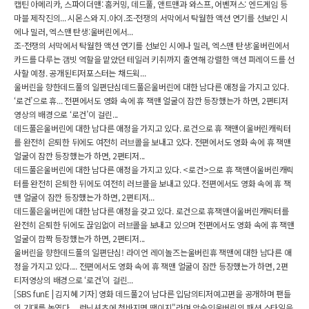
캡틴 아메리카, 스파이더맨: 홈커밍, 데드풀, 앤트맨과 와스프, 어벤져스: 엔드게임 등
마블 제작진의... 시몬스와 지.아이.조-전쟁의 서막에서 탁월한 액션 연기를 선보인 시
에나 밀러, 엑스맨 탄생:울버린에서...
조-전쟁의 서막에서 탁월한 액션 연기를 선보인 시에나 밀러, 엑스맨 탄생:울버린에서
카드를 다루는 갬빗 역할을 맡았던 테일러 키취까지 출연해 강렬한 액션 퍼레이드를 선
사할 예정. 공개된티저포스터는 채드윅...
울버린을 향한데드풀의 일편단심데드풀은울버린에 대한 남다른 애정을 가지고 있다.
‘로건’으로 휴... 전편에서도 영화 속에 휴 잭맨 얼굴이 잠깐 등장했는가 하면, 2편티저
영상의 배경으로 ‘로건’이 걸린...
데드풀은울버린에 대한 남다른 애정을 가지고 있다. 로건으로 휴 잭맨이울버린캐릭터
를 완전히 은퇴한 뒤에도 여전히 러브콜을 보내고 있다. 전편에서도 영화 속에 휴 잭맨
얼굴이 잠깐 등장했는가 하면, 2편티저...
데드풀은울버린에 대한 남다른 애정을 가지고 있다. <로건>으로 휴 잭맨이울버린캐릭
터를 완전히 은퇴한 뒤에도 여전히 러브콜을 보내고 있다. 전편에서도 영화 속에 휴 잭
맨 얼굴이 잠깐 등장했는가 하면, 2편티저...
데드풀은울버린에 대한 남다른 애정을 갖고 있다. 로건으로 휴잭맨이울버린캐릭터를
완전히 은퇴한 뒤에도 끊임없이 러브콜을 보내고 있으며 전편에서도 영화 속에 휴 잭맨
얼굴이 깜짝 등장했는가 하면, 2편티저...
울버린을 향한데드풀의 일편단심! 라이언 레이놀즈는울버린휴 잭맨에 대한 남다른 애
정을 가지고 있다.... 전편에서도 영화 속에 휴 잭맨 얼굴이 잠깐 등장했는가 하면, 2편
티저영상의 배경으로 ‘로건’이 걸린...
[SBS funE | 김지혜 기자] 영화 데드풀2이 남다른 입담의티저예고편을 공개하며 팬들
의 기대를 높였다.... 런닝셔츠에 청바지면 땡이지"라며 앙숙인울버린의 패션 스타일을