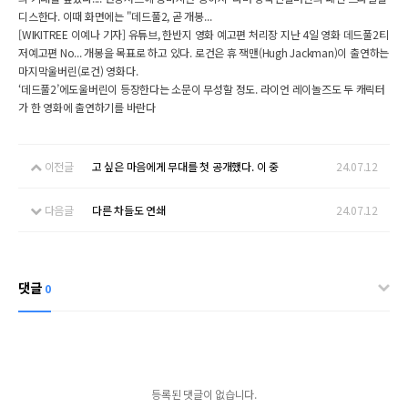
디스한다. 이때 화면에는 "데드풀2, 곧 개봉...
[WIKITREE 이예나 기자] 유튜브, 한반지 영화 예고편 처리장 지난 4일 영화 데드풀2티
저예고편 No... 개봉을 목표로 하고 있다. 로건은 휴 잭맨(Hugh Jackman)이 출연하는
마지막울버린(로건) 영화다.
‘데드풀2’에도울버린이 등장한다는 소문이 무성할 정도. 라이언 레이놀즈도 두 캐릭터
가 한 영화에 출연하기를 바란다
이전글
고 싶은 마음에게 무대를 첫 공개했다. 이 중
24.07.12
다음글
다른 차들도 연쇄
24.07.12
댓글
0
등록된 댓글이 없습니다.