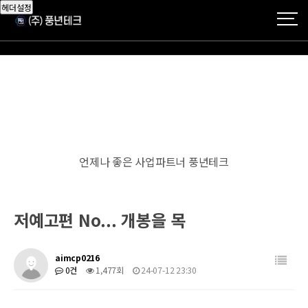
헤더설정
언제나 좋은 사업파트너 풍년테크
저예고편 No... 개봉을 목
aimcp0216
0건
1,477회
24-07-12 23:30