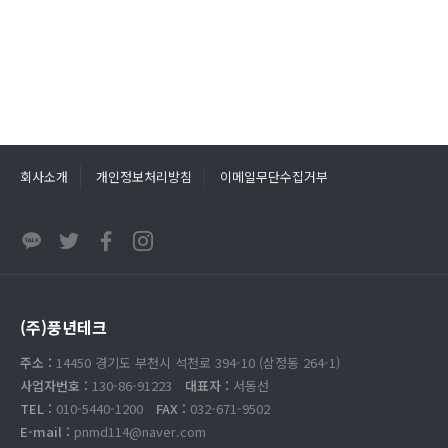
회사소개
개인정보처리방침
이메일무단수집거부
(주)풍년테크
주소 :
14450 경기도 부천시 석천로 394-10 (삼정동 264-1)
사업자번호 :
130-86-91223
대표자 :
서동선
TEL :
010-5440-1200
FAX :
032-671-9502
E-mail :
pnmd114@naver.com