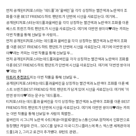
먼저 공개된티저포스터는 ‘데드풀’과 ‘울버린’을 각각 상징하는 빨간색과 노란색이 조
화를 이룬 BEST FRIENDS 하트 팬던트가 단번에 시선을 사로잡는다. 여기에...
공개된티저포스터는데드풀과울버린을 각각 상징하는 빨간색과 노란색이 조화를 이룬
베스트 프렌즈 하트 팬던트가 시선을 사로잡는다. 여기에 이번엔 쌍이야♥라는 카피는
이번 작품을 통해 선보일 두 사람의...
먼저 공개된티저포스터는 데드풀과 울버린을 각각 상징하는 빨간색과 노란색이 조화
를 이룬 BEST FRIENDS 하트 팬던트가 단번에 시선을 사로잡는다. 여기에 이번엔 쌍이
야♥라는 카피는 이번 작품을 통해 선보일 두...
먼저 공개된티저포스터는데드풀과울버린을 각각 상징하는 빨간색과 노란색이 조화를
이룬 BEST FRIENDS 하트 팬던트가 단번에 시선을 사로잡는다. 여기에 ‘이번엔 쌍이야
♥’라는 카
미트리 추천코드
피는 이번 작품을 통해 선보일 두...
공개된티저포스터에는데드풀과울버린을 상징하는 빨간색과 노란색이 조화를 이룬 베
스트 브렌즈(BEST FRIENDS) 하트 펜던트가 담겨 있어 시선을 사로잡는다. 여기에 ‘이
번엔 쌍이야♥’라는 문구는 ‘데드풀과...
티저포스터는 데드풀과 울버린을 각각 상징하는 빨간색과 노란색이 조화를 이룬 BEST
FRIENDS 하트 팬던트가 단번에 시선을 사로잡는다. 여기에 이번엔 쌍이야♥라는 카피
는 이번 작품을 통해 선보일 두 사람의 특별한...
울버린의 시그니처 노란색 수트(제공=마블)©열린뉴스통신ONA 원작에서 인휴먼으로
등장했던 카말라 칸의... SDCC를 앞두고 미국 디즈니플러스에 폭스 엑스맨 세계관의데
드풀1과 2, 그리고 로건이 추가됐다. 뮤턴트 관련...