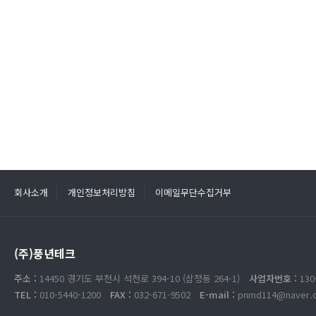
회사소개
개인정보처리방침
이메일무단수집거부
(주)풍년테크
주소 :
14450 경기도 부천시 석천로 394-10 (삼정동 264-1)
사업자번호 :
130
TEL :
010-5440-1200
FAX :
032-671-9502
E-mail :
pnmd114@naver.