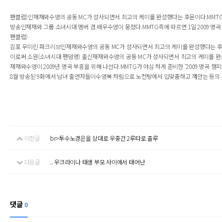
팬클럽)인재재와수영의 공동 MC가 성사되면서 최고의 케미를 완성했다는 후문이다.MMTG
방송인재재와 그룹 소녀시대 멤버 겸 배우수영이 뭉쳤다.MMTG측에 따르면 1일 2009 명곡 챔
팬클럽)
김포 우미린 파크리브인재재와수영의 공동 MC가 성사되면서 최고의 케미를 완성했다는 후문.
이로써 소원(소녀시대 팬덤명) 출신재재와수영의 공동 MC가 성사되면서 최고의 케미를 완성
재재와수영이 2009년 명곡 부흥을 위해 나선다.MMTG가 야심 차게 준비한 ‘2009 명곡 챔피언
8월 방송된 9화에서 남녀 출연자들이수영복 차림으로 노천탕에서 입맞춤하고 껴안는 등의 진한 
이전글
br>투수노경은을 상대로 우중간 2루타로 출루
다음글
.. 우크라이나 태생 부모 사이에서 태어난
댓글
0