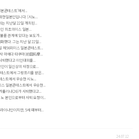
본콘테스트’에서...
한일본인입니다. [시노...
지난달 22일 개최된...
 최초의미스 일본...
륜 관계에 있다는 보도가...
다. 그는 지난 달 22일...
제56회미스 일본콘테스트...
 마에다 타쿠마(前田拓摩...
사퇴했다고 미인대회를...
인이 일신상의 사정으로...
스트에서 그랑프리를 받은...
스트에서 우승한 시노...
스 일본콘테스트에서 우승한...
리나(26)가 사퇴했다고...
 본인으로부터 사퇴 요청이...
이나인이지만, 5세 때부터...
24.07.12