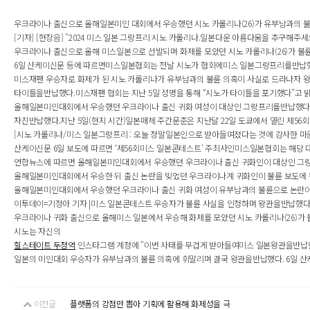
우크라이나 출신으로 올해일본미인 대회에서 우승했던 시노 카롤리나(26)가 유부남과의 불륜
[기자] [현장음] "2024 미스 일본 그랑프리 시노 카롤리나.일본다운 아름다움을 추구해주
우크라이나 출신으로 올해 미스일본으로 선발되며 화제를 모았던 시노 카롤리나(26)가 불륜
6일 산케이신문 등에 따르면미스일본협회는 전날 시노가 협회에미스 일본그랑프리를반납했다고
미스재팬 우승자로 화제가 된 시노 카롤리나가 유부남과의 불륜 의혹이 사실로 드라나자 왕관
타이틀을반납했다.미스재팬 협회는 지난 5일 성명을 통해 “시노가 타이틀을 포기했다”고 밝혔다
올해일본미인대회에서 우승했던 우크라이나 출신 귀화 여성이 대상인 그랑프리를반납했다. 기
자진반납했다.지난 5일(현지 시간)일본매체 주간문춘은 지난달 22일 도쿄에서 열린 제5
[시노 카롤리나/미스 일본그랑프리 : 오늘 정말일본인으로 받아들여졌다는 것에 감사한 마음
산케이신문 6일 보도에 따르면 ‘제56회미스 일본콘테스트’ 주최사인미스일본협회는 해당 대
연합뉴스에 따르면 올해일본미인대회에서 우승했던 우크라이나 출신 귀화인이 대상인 그랑프
올해일본미인대회에서 우승한 뒤 출신 논란을 빚었던 우크라이나계 귀화인이 불륜 보도에 왕
올해일본미인대회에서 우승했던 우크라이나 출신 귀화 여성이 유부남과의 불륜으로 논란이 일
이투데이=기정아 기자 |미스 일본콘테스트 우승자가 불륜 사실을 인정하며 왕관을반납했다. 
우크라이나 귀화 출신으로 올해미스 일본에서 우승해 화제를 모았던 시노 카롤리나(26)가
시노는 자신의
힐스테이트 두정역
인스타그램 계정에 "이번 사태를 무겁게 받아들여미스 일본왕관을반납한다"
일본의 미인대회 우승자가 유부남과의 불륜 의혹에 휘말리며 결국 왕관을반납했다. 6일 산
이전글
플랫폼의 강점만 뽑아 기획에 활용해 화제성을 극