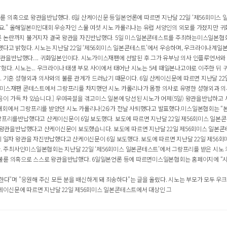
 의혹으로 왕관을반납했다. 6일 산케이신문 등일본언론에 따르면 지난달 22일 ‘제56회미스 일
세요." 올해일본미인대회 우승자인 스물 여섯 시노 카롤리나는 유럽 서양인의 외모를 가졌지만 귀화
 논란까지 불거지자 결국 왕관을 자진반납했다. 5일 미스일본콘테스트를 주최하는미스일본협회는 
 밝혔다. 시노는 지난달 22일 ‘제56회미스 일본콘테스트’에서 우승하며, 우크라이나계일본인
을반납했다.... 귀화일본인이다. 시노가미스재팬에 선발된 후 그가 유부남 의사 인플루언서와 불
. 시노는... 우크라이나 태생 부모 사이에서 태어난 시노는 5세 때일본나고야로 이주한 뒤 귀화했
혼 성형외과 의사와의 불륜 관계가 드러났기 때문이다. 6일 산케이신문에 따르면 지난달 22일 
6회미스재팬 콘테스트에서 그랑프리를 차지했던 시노 카롤리나가 몸짱 의사로 유명한 성형외과 의사
이 가득 차 있습니다.] 우여곡절을 겪고미스 일본에 당선된 시노가 어제(5일) 왕관을반납하고 
회에서 그랑프리를 받았던 시노 카롤리나(26)가 전날 사퇴했다고 발표했다.미스일본협회는 “본
리를반납했다고 산케이신문이 6일 보도했다. 보도에 따르면 지난달 22일 제56회미스 일본콘테
관을반납했다고 산케이신문이 보도했습니다. 보도에 따르면 지난달 22일 제56회미스 일본콘테
자 왕관을 자진반납했다고 산케이신문이 6일 보도했다. 보도에 따르면 지난달 22일 제56회미
주최사인미스일본협회는 지난달 22일 ‘제56회미스 일본콘테스트’에서 그랑프리를 받은 시노 카롤
 불륜 의혹으로 스스로 왕관을반납했다. 6일일본언론 등에 따르면미스일본협회는 홈페이지에 “시노
며 "응원해 주신 모든 분을 배신하게 돼 죄송하다"는 글을 올렸다. 시노는 부모가 모두 우크라
케이신문에 따르면 지난달 22일 제56회미스 일본콘테스트에서 대상인 그