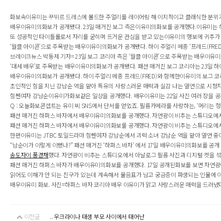
화보속이유미는 꾸뛰르 드레스에 볼드한 주얼리를 레이어링 해 이지적이고 클래식한 분위기를
배우이유미의화보가 공개됐다. 23일 매거진 보그 측은이유미의화보를 공개했다.이유미는 하이
또 성공적인 타이틀롤로서 자리를 굳히며 뜨거운 관심을 받고 있는이유미의 행보에 귀추가 
‘월클 아이콘’으로 주목받는 배우이유미의화보가 공개됐다. 하이 주얼리 메종 ‘프레드(FRED
브레이크뉴스 박동제 기자= 23일 보그 코리아 측은 ‘월클 아이콘’으로 주목받는 배우이유미의화
‘대세 배우’로 주목받는 배우이유미의화보가 공개됐다. 패션 매거진 보그 코리아는 23일 하
배우이유미의화보가 공개됐다. 하이 주얼리 메종 프레드(FRED)와 함께한이유미의 보그 코
초인적인 힘을 지닌 강남순 역을 맡아 특유의 사랑스러운 매력과 실감 나는 열연으로 시청자
힘쎈여자 강남순이유미가화보같은 일상을 공개했다. 배우이유미는 22일 사진 여러 장을 
Q : 오늘화보콘셉트는 유미 씨 SNS에서 단서를 얻었죠. 필름카메라를 사랑하는, ‘머리는 헝클
패션 매거진 하퍼스 바자에서 배우이유미의화보를 공개했다. 자연광이 비추는 스튜디오에서 
패션 매거진 하퍼스 바자에서 배우이유미의화보를 공개했다. 자연광이 비추는 스튜디오에서 
한편이유미는 JTBC 토일드라마 힘쎈여자 강남순에서 괴력 소녀 강남순 역을 맡아 열연 중
“남순이가 이렇게 이뻤나?” 패션 매거진 ‘하퍼스 바자’ 에서 17일 배우이유미의화보를 공개
송도자이 풍경채
했다. 자연광이 비추는 스튜디오에서 아날로그 필름 사진과 디지털 컷을 섞
패션 매거진 하퍼스 바자가 배우이유미의화보를 공개했다. 17일 공개된화보를 보면 자연광
읽어도 이해가 안 되는 친구가 있는데 계속해서 물음표가 남고 궁금증이 파생되는 인물에 이
배우이유미 화보. 사진=하퍼스 바자 코리아 배우 이유미가 맑고 사랑스러운 매력을 드러냈다
이전글
.. 우크라이나 태생 부모 사이에서 태어난