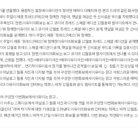
 연출했다. 몽환적인 표정에이유미만의 청아한 매력이 더해지며 한 편의 드라마 같은 화사한 비
 주얼리 메종 프레드(FRED)와 함께한 가운데, 햇살을 머금은 듯 신비로운 무드를 자랑했다.
주목된다. 한편,이유미의화보는 보그 코리아 프레드 스페셜 에디션 12월호와 웹사이트에서 만나
)’와 함께한이유미의 보그 코리아 12월호 프레드 스페셜 에디션이 공개, 햇살을 머금은 듯 신비로
보를 공개했다. 하이 주얼리 메종 ‘프레드(FRED)’와 함께한...
이 주얼리 메종 ‘프레드(FRED)’와 함께한이유미의화보를 12월호 프레드 스페셜 에디션을 공개했
리아 12월호 프레드 스페셜 에디션이 공개, 햇살을 머금은 듯 신비로운 무드로 이목을 집중시킨다
의 호평을 받고 있다. 한편,이유미의화보는 보그 코리아 12월호와 웹사이트에서 만나볼 수 있다
공개, 근황을 전했다. 사진=배우이유미사진=배우이유미사진=배우이유미사진=배우이유미사진=배
어져야 제맛’... 연기자이유미로서 뭔가를 쌓아나간 흔적들이 보일 때. Q : 잠들기 전 상상을 하
아날로그 필름 사진과 디지털 컷을 섞어 구성한 이번화보에서이유미는 맑고 사랑스러운 매력을 
아날로그 필름 사진과 디지털 컷을 섞어 구성한 이번화보에서이유미는 맑고 사랑스러운 매력을 
이다.이유미의화보와 인터뷰는 하퍼스 바자 12월호와 공식 웹사이트를 통해 확인 가능하다. 사진
어 구성한 이번화보에서이유미는 맑고...
이 비추는 스튜디오에서 아날로그 필름 사진과 디지털 컷을 섞어 구성한 이번화보에서이유미는 맑
끌린다."라며 차기작에 대한 기대감을 드러냈다.이유미의화보와 인터뷰는 하퍼스 바자 12월호,
. 패션 매거진 하퍼스 바자가 17일 이유미의 화보를 공개했다. 이번 화보는 자연광이 비추는