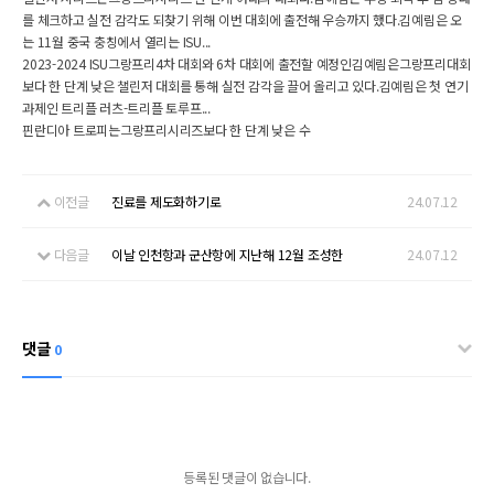
를 체크하고 실전 감각도 되찾기 위해 이번 대회에 출전해 우승까지 했다.김예림은 오
는 11월 중국 충칭에서 열리는 ISU...
2023-2024 ISU그랑프리4차 대회와 6차 대회에 출전할 예정인김예림은그랑프리대회
보다 한 단계 낮은 챌린저 대회를 통해 실전 감각을 끌어 올리고 있다.김예림은 첫 연기
과제인 트리플 러츠-트리플 토루프...
핀란디아 트로피는그랑프리시리즈보다 한 단계 낮은 수
이전글
진료를 제도화하기로
24.07.12
다음글
이날 인천항과 군산항에 지난해 12월 조성한
24.07.12
댓글
0
등록된 댓글이 없습니다.