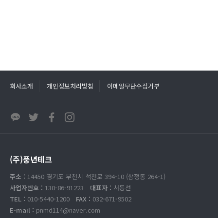
회사소개
개인정보처리방침
이메일무단수집거부
(주)풍년테크
주소 :
14450 경기도 부천시 석천로 394-10 (삼정동 264-1)
사업자번호 :
130-86-91223
대표자 :
서동선
TEL :
010-5440-1200
FAX :
032-671-9502
E-mail :
pnmd114@naver.com