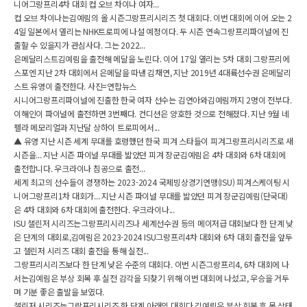
니어그랑프리4차 대회 컵 오브 차이나 여자...
컵 오브 차이나는김예림의 올 시즌그랑프리시리즈 첫 대회다. 이번 대회에 이어 오는 2
4일 일본에서 열리는 NHK트로피에 나설 예정이다. 두 시즌 연속그랑프리파이널에 진
출할 수 있을지가 관심사다. 그는 2022...
은메달리스트김예림을 출전해 메달을 노린다. 이어 17일 열리는 5차 대회 그랑프리에
스포엔 지난 2차 대회에서 은메달을 따낸 김채연, 지난 2019년 4대륙선수권 은메달리
스트 유영이 출전한다. 사진=연합뉴스
시니어그랑프리파이널에 진출한 한국 여자 선수는 김연아와김예림까지 2명이 전부다.
이해인이 파이널에 출전하면 3번째다. 컨디션은 양호한 것으로 전해졌다. 지난 9월 네
펠라 메모리얼과 지난달 상하이 트로피에서...
▲ 유영 지난 시즌 세계 무대를 호령했던 한국 피겨 스타들이 피겨그랑프리시리즈로 새
시즌을... 지난 시즌 파이널 무대를 밟았던 피겨 장군김예림은 4차 대회와 6차 대회에
출전합니다. 우크라이나 침공으로 출전...
세계 최고의 선수들이 경쟁하는 2023-2024 국제빙상경기연맹(ISU) 피겨스케이팅 시
니어그랑프리1차 대회가... 지난 시즌 파이널 무대를 밟았던 피겨 장군김예림(단국대)
은 4차 대회와 6차 대회에 출전한다. 우크라이나...
ISU 챌린저 시리즈는그랑프리시리즈나 세계선수권 등의 메이저급 대회보다 한 단계 낮
은 단계의 대회로,김예림은 2023-2024 ISU그랑프리4차 대회와 6차 대회 출전을 앞두
고 챌린저 시리즈 대회 출전을 통해 실전...
그랑프리시리즈보다 한 단계 낮은 수준의 대회다. 이번 시즌그랑프리4, 6차 대회에 나
서는김예림은 부상 회복 후 실전 감각을 되찾기 위해 이번 대회에 나섰고, 우승을 거두
며 기분 좋은 출발을 보였다.
챌린저 시리즈는그랑프리시리즈 한 단계 아래의 대회다.김예림은 부상 회복 후 몸 상태