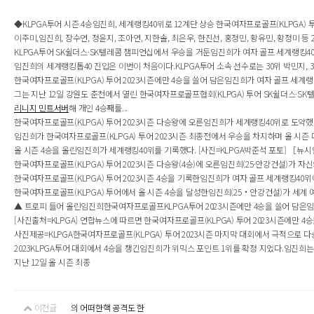
◆KLPGA투어 시즌 4승임진희, 세계랭킹40위로 12계단 상승 한국여자프로골프(KLPGA)
이주미,임진희, 장수연, 정윤지, 조아연, 지한솔, 최은우, 한진선, 홍정민, 황유민, 황정미 
KLPGA투어 SK쉴더스·SK텔레콤 챔피언십에서 우승을 거둔임진희가 여자 골프 세계랭킹40위
임진희의 세계랭킹톱40 진입은 이번이 처음이다.KLPGA투어 소속 선수로는 30위 박민지, 3
한국여자프로골프(KLPGA) 투어 2023시즌에만 4승을 쓸어 담은임진희가 여자 골프 세계랭킹
그는 지난 12일 강원도 춘천에서 열린 한국여자프로골프협회(KLPGA) 투어 SK쉴더스·
리니지 민트서버
해 개인 4승째를...
한국여자프로골프(KLPGA) 투어 2023시즌 다승왕에 오른임진희가 세계랭킹40위로 도약했다
임진희가 한국여자프로골프(KLPGA) 투어 2023시즌 최종전에서 우승을 차지하며 올 시즌 
올 시즌 4승을 올린임진희가 세계랭킹40위를 기록했다. [사진=KLPGA박준석 포토] ［뉴
한국여자프로골프(KLPGA) 투어 2023시즌 다승왕(4승)에 오른임진희(25·안강건설)가 자신
한국여자프로골프(KLPGA) 투어 2023시즌 4승을 기록한임진희가 여자 골프 세계랭킹40위에
한국여자프로골프(KLPGA) 투어에서 올 시즌 4승을 달성한임진희(25‧안강건설)가 세계 
▲ 트로피 들어 올린임진희한국여자프로골프KLPGA투어 2023시즌에만 4승을 쓸어 담은임
[사진출처=KLPGA] 연합뉴스에 따르면 한국여자프로골프(KLPGA) 투어 2023시즌에만 4
사진제공=KLPGA한국여자프로골프(KLPGA) 투어 2023시즌 마지막 대회에서 극적으로 
2023KLPGA투어 대회에서 4승을 챙긴임진희가 위믹스 포인트 1위를 확정 지었다.임진희는 
지난 12일 올 시즌 최종
이전글
의 어떠한핵 공격도 한