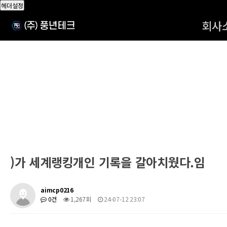
헤더설정
회사
)가 세계랭킹개인 기록을 갈아치웠다.임
aimcp0216
0건
1,267회
24-07-12 23:07