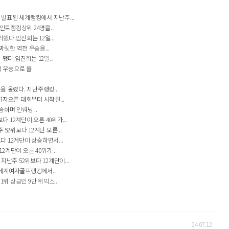
 발표된 세계랭킹에서 지난주...
인트랭킹상위 24명을...
다.임진희는 12일...
릿한 역전 우승을...
다.임진희는 12일...
십 우승으로 올
 올렸다. 지난주랭킹...
여자오픈 대회부터 시작된...
하며 인뤄닝...
 12계단이 오른 40위가...
2위보다 12계단 오른...
 12계단이 상승하면서...
단이 오른 40위가...
난주 52위보다 12계단이...
 세계여자골프랭킹에서...
위 상금인 9만 위믹스...
24.07.12