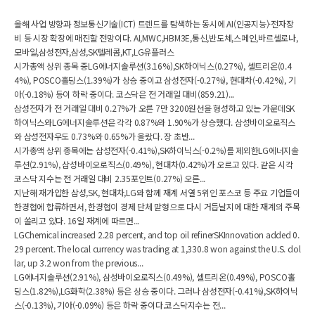
올해 사업 방향과 정보통신기술(ICT) 트렌드를 탐색하는 동시에 AI(인공지능)·전자장
비 등 시장 확장에 매진할 전망이다. AI,MWC,HBM3E,통신,반도체,스페인,바르셀로나,
모바일,삼성전자,삼성,SK텔레콤,KT,LG유플러스
시가총액 상위 종목 중LG에너지솔루션(3.16%),SK하이닉스(0.27%), 셀트리온(0.4
4%), POSCO홀딩스(1.39%)가 상승 중이고 삼성전자(-0.27%), 현대차(-0.42%), 기
아(-0.18%) 등이 하락 중이다. 코스닥은 전 거래일 대비(859.21)...
삼성전자가 전 거래일 대비 0.27%가 오른 7만 3200원선을 형성하고 있는 가운데SK
하이닉스와LG에너지솔루션은 각각 0.87%와 1.90%가 상승했다. 삼성바이오로직스
와 삼성전자우도 0.73%와 0.65%가 올랐다. 장 초반...
시가총액 상위 종목에는 삼성전자(-0.41%),SK하이닉스(-0.2%)를 제외한LG에너지솔
루션(2.91%), 삼성바이오로직스(0.49%), 현대차(0.42%)가 오르고 있다. 같은 시각
코스닥 지수는 전 거래일 대비 2.35포인트(0.27%) 오른...
지난해 재가입한 삼성,SK, 현대차,LG와 함께 재계 서열 5위인 포스코 등 주요 기업들이
한경협에 합류하면서, 한경협이 경제 단체 맏형으로 다시 거듭날지에 대한 재계의 주목
이 쏠리고 있다. 16일 재계에 따르면...
LGChemical increased 2.28 percent, and top oil refinerSKInnovation added 0.
29 percent. The local currency was trading at 1,330.8 won against the U.S. dol
lar, up 3.2 won from the previous...
LG에너지솔루션(2.91%), 삼성바이오로직스(0.49%), 셀트리온(0.49%), POSCO홀
딩스(1.82%),LG화학(2.38%) 등은 상승 중이다. 그러나 삼성전자(-0.41%),SK하이닉
스(-0.13%), 기아(-0.09%) 등은 하락 중이다.코스닥지수는 전...