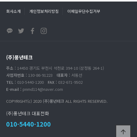
회사소개
개인정보처리방침
이메일무단수집거부
(주)풍년테크
주소 :
14450 경기도 부천시 석천로 394-10 (삼정동 264-1)
사업자번호 :
130-86-91223
대표자 :
서동선
TEL :
010-5440-1200
FAX :
032-671-9502
E-mail :
pnmd114@naver.com
COPYRIGHT(c) 2020
(주)풍년테크
ALL RIGHTS RESERVED.
(주)풍년테크 대표전화
010-5440-1200
arrow_upward