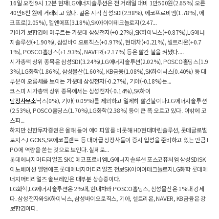
16일 오전 9시 12분 현재LG에너지솔루션은 전 거래일 대비 1만500원(2.65%) 오른
40만6천 원에 거래되고 있다. 같은 시각 삼성SDI(2.98%), 에코프로비엠(1.78%), 에
코프로(2.05%), 엘앤에프(3.18%),SK아이이테크놀로지(2.47...
기아가 보합권에 머무르는 가운데 삼성전자(+0.27%),SK하이닉스(+0.87%),LG에너
지솔루션(+1.90%), 삼성바이오로직스(+0.97%), 현대차(+0.21%), 셀트리온(+0.7
1%), POSCO홀딩스(+1.93%), NAVER(+2.17%) 등은 빨간 불을 켜냈다....
시가총액 상위 종목은 삼성SDI(3.24%),LG에너지솔루션(2.02%), POSCO홀딩스(1.9
3%),LG화학(1.86%), 삼성물산(1.60%), KB금융(1.08%),SK하이닉스(0.40%) 등 대
부분이 오름세를 보이는 가운데 삼성전자(-0.27%), 기아(-0.18%)는...
코스피 시가총액 상위 종목에서는 삼성전자(-0.14%),SK하이
탐정사무소
닉스(0%), 기아(-0.09%)를 제외하고 일제히 빨간불이다.LG에너지솔루션
(2.53%), POSCO홀딩스(1.70%),LG화학(2.38%) 등이 큰 폭 오르고 있다. 이밖에 코
스피...
하지만 신한투자증권은 올해 들어 에이피알를 비롯해 HD현대마린솔루션, 롯데글로벌
로지스,LGCNS,SK에코플랜트 등 대어급 상장사들이 증시 입성을 준비하고 있는 만큼 I
PO에 역량을 쏟는 것으로 보인다. 실제로...
롯데에너지머티리얼즈 SKC 에코프로비엠LG에너지솔루션 포스코퓨처엠 삼성SDISK
이노베이션 엘앤에프 롯데에너지머티리얼즈 천보SK아이이테크놀로지LG화학 롯데에
너지머티리얼즈 솔브레인은 대부분 상승중이다.
LG화학,LG에너지솔루션은 2%대, 현대차와 POSCO홀딩스, 삼성물산은 1%대 강세
다. 삼성전자와SK하이닉스, 삼성바이오로직스, 기아, 셀트리온, NAVER, KB금융은 강
보합권이다.