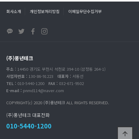
회사소개
개인정보처리방침
이메일무단수집거부
(주)풍년테크
주소 :
14450 경기도 부천시 석천로 394-10 (삼정동 264-1)
사업자번호 :
130-86-91223
대표자 :
서동선
TEL :
010-5440-1200
FAX :
032-671-9502
E-mail :
pnmd114@naver.com
COPYRIGHT(c) 2020
(주)풍년테크
ALL RIGHTS RESERVED.
(주)풍년테크 대표전화
010-5440-1200
arrow_upward