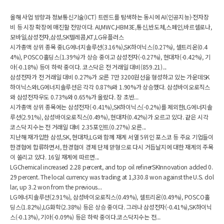
올해 사업 방향과 정보통신기술(ICT) 트렌드를 탐색하는 동시에 AI(인공지능)·전자장
비 등 시장 확장에 매진할 전망이다. AI,MWC,HBM3E,통신,반도체,스페인,바르셀로나,
모바일,삼성전자,삼성,SK텔레콤,KT,LG유플러스
시가총액 상위 종목 중LG에너지솔루션(3.16%),SK하이닉스(0.27%), 셀트리온(0.4
4%), POSCO홀딩스(1.39%)가 상승 중이고 삼성전자(-0.27%), 현대차(-0.42%), 기
아(-0.18%) 등이 하락 중이다. 코스닥은 전 거래일 대비(859.21)...
삼성전자가 전 거래일 대비 0.27%가 오른 7만 3200원선을 형성하고 있는 가운데SK
하이닉스와LG에너지솔루션은 각각 0.87%와 1.90%가 상승했다. 삼성바이오로직스
와 삼성전자우도 0.73%와 0.65%가 올랐다. 장 초반...
시가총액 상위 종목에는 삼성전자(-0.41%),SK하이닉스(-0.2%)를 제외한LG에너지솔
루션(2.91%), 삼성바이오로직스(0.49%), 현대차(0.42%)가 오르고 있다. 같은 시각
코스닥 지수는 전 거래일 대비 2.35포인트(0.27%) 오른...
지난해 재가입한 삼성,SK, 현대차,LG와 함께 재계 서열 5위인 포스코 등 주요 기업들이
한경협에 합류하면서, 한경협이 경제 단체 맏형으로 다시 거듭날지에 대한 재계의 주목
이 쏠리고 있다. 16일 재계에 따르면...
LGChemical increased 2.28 percent, and top oil refinerSKInnovation added 0.
29 percent. The local currency was trading at 1,330.8 won against the U.S. dol
lar, up 3.2 won from the previous...
LG에너지솔루션(2.91%), 삼성바이오로직스(0.49%), 셀트리온(0.49%), POSCO홀
딩스(1.82%),LG화학(2.38%) 등은 상승 중이다. 그러나 삼성전자(-0.41%),SK하이닉
스(-0.13%), 기아(-0.09%) 등은 하락 중이다.코스닥지수는 전...