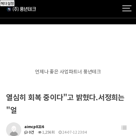
헤더설정
언제나 좋은 사업파트너 풍년테크
열심히 회복 중이다"고 밝혔다.서정희는
"얼
aimcp0216
0건
1,256회
24-07-12 23:04