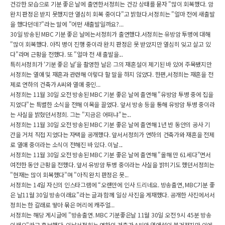
건강한 모습으로 기분 좋은 날에 출연한서정희는 건강 상태를 묻자 "많이 회복했다. 암
완치 판정은 받지 못했지만 열심히 회복 중이다"고 밝혔다.서정희는 "얼마 전에 새출발
을 했다던데?"라는 말에 "어떤 새출발일까요?...
30일 방송된 MBC 기분 좋은 날에는서정희가 출연했다.서정희는 유방암 투병에 대해
"많이 회복했다. 아직 병이 진행 중이라 완치 판정은 못 받았지만 열심히 잊고 살고 있
다"라며 근황을 전했다. 또 "얼마 전 새 출발을...
특히서정희가 ‘기분 좋은 날’을 촬영한 날은 그의 재혼설이 제기된 바 있어 주목됐지만
서정희는 열애 및 재혼과 관련해 이렇다 할 말을 하지 않았다. 한편,서정희는 재혼을 전
제로 연하의 건축가 A씨와 열애 중인...
서정희는 11월 30일 오전 방송된 MBC 기분 좋은 날에 출연해 "유방암 투병 중에 집을
지었다"는 특별한 소식을 전해 이목을 끌었다. 앞서 방송 등을 통해 유방암 투병 중이라
는 사실을 밝혔던서정희. 그는 "지금은 어떠냐"는...
서정희는 11월 30일 오전 방송된 MBC 기분 좋은 날에 출연해 1년 반 동안의 공사 기
간을 거쳐 직접 지었다는 자택을 공개했다. 앞서서정희가 연하의 건축가와 재혼을 전제
로 열애 중이라는 소식이 전해진 바 있다. 이날...
서정희는 11월 30일 오전 방송된 MBC 기분 좋은 날에 출연해 "올해 만 61세다"면서
여전한 동안 근황을 전했다. 앞서 유방암 투병 중이라는 사실을 밝히기도 했던서정희는
"현재는 많이 회복했다"며 "아직 완치 판정은 못...
서정희는 14일 자신의 인스타그램에 “오랜만에 인사 드리네요. 방송출연, MBC기분 좋
은 날11월 30일 방송이래요”라는 글과 함께 일상 사진을 게재했다. 공개한 사진에서서
정희는 한 갈래로 땋아 묶은 머리에 캐주얼...
서정희는 해당 게시글에 "방송출연. MBC 기분좋은날 11월 30일 오전 9시 45분 방송
이래요"라고 홍보했다. 이날서정희는 연하의 건축가 A씨와 열애설이 불거졌지만 이에