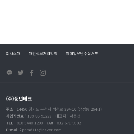
회사소개
개인정보처리방침
이메일무단수집거부
(주)풍년테크
주소 :
14450 경기도 부천시 석천로 394-10 (삼정동 264-1)
사업자번호 :
130-86-91223
대표자 :
서동선
TEL :
010-5440-1200
FAX :
032-671-9502
E-mail :
pnmd114@naver.com