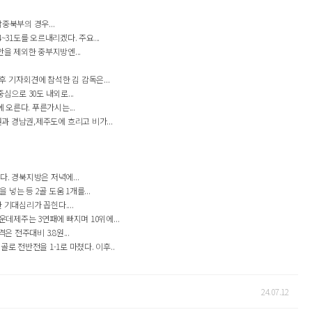
중북부의 경우...
~31도를 오르내리겠다. 주요...
안을 제외한 중부지방엔...
후 기자회견에 참석한 김 감독은...
으로 30도 내외로...
 오른다. 푸른가시는...
남권과 경남권,제주도에 흐리고 비가...
다. 경북지방은 저녁에...
는 등 2골 도움 1개를...
한 기대심리가 꼽힌다....
데제주는 3연패에 빠지며 10위에...
 전주대비 3.8원...
 전반전을 1-1로 마쳤다. 이후..
24.07.12