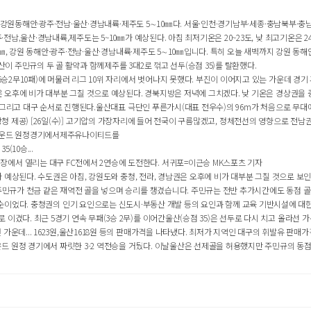
㎜, 강원동해안·광주·전남·울산·경남내륙·제주도 5∼10㎜다. 서울·인천·경기남부·세종·충남북부·충남
전남,울산·경남내륙,제주도는 5~10㎜가 예상된다. 아침 최저기온은 20~23도, 낮 최고기온은 24
30㎜, 강원 동해안·광주·전남·울산·경남내륙·제주도 5∼10㎜입니다. 특히 오늘 새벽까지 강원 동해
산이 주민규의 두 골 활약과 함께제주를 3대2로 꺾고 선두(승점 35)를 탈환했다.
6승2무10패)에 머물러 리그 10위 자리에서 벗어나지 못했다. 부진이 이어지고 있는 가운데 경기 
은 오후에 비가 대부분 그칠 것으로 예상된다. 경북지방은 저녁에 그치겠다. 낮 기온은 경상권을 중심
경기 그리고 대구 순서로 진행된다.울산대표 극단인 푸른가시(대표 전우수)의 96m가 처음으로 무대에
날씨 (기상청 제공) [26일(수)] 고기압의 가장자리에 들어 전국이 구름많겠고, 정체전선의 영향으로 전
18라운드 원정경기에서제주유나이티드를
(10승...
장에서 열리는 대구 FC전에서 2연승에 도전한다. 서귀포=이근승 MK스포츠 기자
가 예상된다. 수도권은 아침, 강원도와 충청, 전라, 경남권은 오후에 비가 대부분 그칠 것으로 보인
주민규가 천금 같은 재역전 골을 넣으며 승리를 챙겼습니다. 주민규는 전반 추가시간에도 동점 골을 넣
(-160명) 순이었다. 충청권의 인기 요인으로는 신도시·부동산 개발 등의 요인과 함께 교육 기반시설에 대
겼다. 최근 5경기 연속 무패(3승 2무)를 이어간울산(승점 35)은 선두로 다시 치고 올라선 가운
데... 1623원,울산1618원 등의 판매가격을 나타냈다. 최저가 지역인 대구의 휘발유 판매가격은
 원정 경기에서 짜릿한 3-2 역전승을 거뒀다. 이날울산은 선제골을 허용했지만 주민규의 동점골로