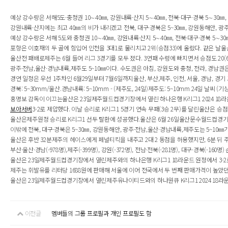
예상 강수량은 서해5도·충청권 10∼40㎜, 강원내륙·산지 5∼40㎜, 전북·대구·경북 5∼30
강원내륙·산지에는 최고 40㎜의 비가 내리겠고 전북, 대구·경북은 5~30㎜, 강원동해안, 광주·
예상 강수량은 서해 5도와 충청권 10∼40㎜, 강원내륙·산지 5∼40㎜, 전북·대구·경북 5∼
포항은 이호재의 두 골에 힘입어 인천을 3대1로 물리치고 2위(승점33)에 올랐다. 같은 날울
울산전 패배로제주는 6월 들어 리그 3경기를 모두 졌다. 3연패 수렁에 빠지면서 승점도 20(
광주·전남,울산·경남내륙,제주도 5~10㎜이다. 수도권은 아침, 강원도와 충청, 전라, 경남권
경연 일정은 우선 1주차인 6월29일부터 7월6일까지울산, 부산,제주, 인천, 서울, 경남, 
경북: 5~30mm/울산.경남내륙: 5~10mm - (제주도, 24일)제주도: 5~10mm 24일 
홍명보 감독이 이끄는울산은 23일제주월드컵경기장에서 열린 하나은행 K리그1 2024 
보아서버
3-2로 제압했다. 이날 승리로 K리그1 5경기 연속 무패(3승 2무)를 달린울산은 승점 35
울산은제주원정 승리로 K리그1 선두 탈환에 성공했다.울산은 6월 26일울산문수월드컵경기
이밖에 전북, 대구·경북은 5~30㎜, 강원동해안, 광주·전남,울산·경남내륙,제주도는 5~10㎜
울산은 후반 32분제주의 헤이스에게 페널티킥을 내주고 2대 2 동점을 허용했지만, 6분 뒤 
부산·울산·경남(-978명),제주(-399명), 강원(-372명), 전남·전북(-281명), 대구·경북
울산은 23일제주월드컵경기장에서 열린제주와의 하나은행 K리그1 18라운드 원정에서 3-2로 이
제주는 휘발유를 리터당 1688원에 판매해 서울에 이어 전국에서 두 번째 판매가격이 높았던 가운
울산은 23일제주월드컵경기장에서 열린제주유나이티드와의 하나원큐 K리그1 2024 18라운드
이전글
멤버들의 그룹 프로필과 개인 프로필도 함