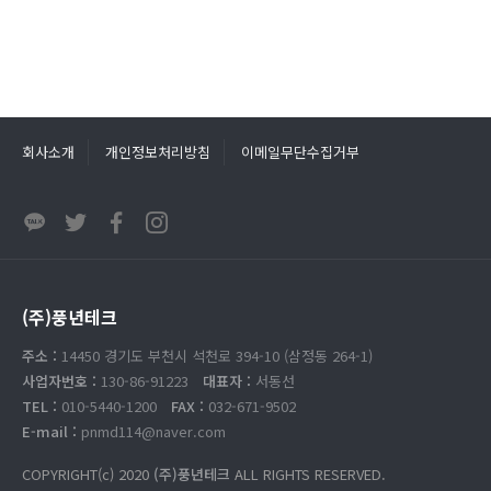
회사소개
개인정보처리방침
이메일무단수집거부
(주)풍년테크
주소 :
14450 경기도 부천시 석천로 394-10 (삼정동 264-1)
사업자번호 :
130-86-91223
대표자 :
서동선
TEL :
010-5440-1200
FAX :
032-671-9502
E-mail :
pnmd114@naver.com
COPYRIGHT(c) 2020
(주)풍년테크
ALL RIGHTS RESERVED.