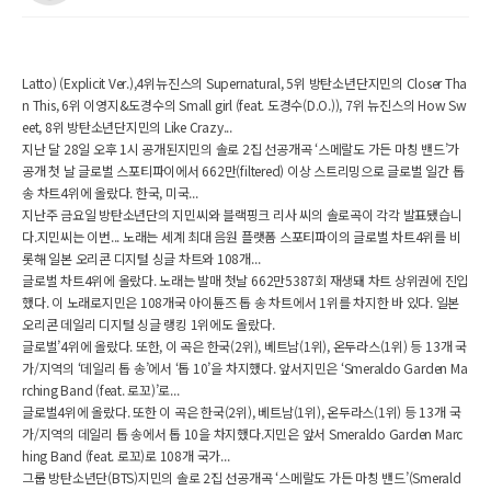
Latto) (Explicit Ver.),4위뉴진스의 Supernatural, 5위 방탄소년단지민의 Closer Tha
n This, 6위 이영지&도경수의 Small girl (feat. 도경수(D.O.)), 7위 뉴진스의 How Sw
eet, 8위 방탄소년단지민의 Like Crazy...
지난 달 28일 오후 1시 공개된지민의 솔로 2집 선공개곡 ‘스메랄도 가든 마칭 밴드’가
공개 첫 날 글로벌 스포티파이에서 662만(filtered) 이상 스트리밍으로 글로벌 일간 톱
송 차트4위에 올랐다. 한국, 미국...
지난주 금요일 방탄소년단의 지민씨와 블랙핑크 리사 씨의 솔로곡이 각각 발표됐습니
다.지민씨는 이번... 노래는 세계 최대 음원 플랫폼 스포티파이의 글로벌 차트4위를 비
롯해 일본 오리콘 디지털 싱글 차트와 108개...
글로벌 차트4위에 올랐다. 노래는 발매 첫날 662만5387회 재생돼 차트 상위권에 진입
했다. 이 노래로지민은 108개국 아이튠즈 톱 송 차트에서 1위를 차지한 바 있다. 일본
오리콘 데일리 디지털 싱글 랭킹 1위에도 올랐다.
글로벌’4위에 올랐다. 또한, 이 곡은 한국(2위), 베트남(1위), 온두라스(1위) 등 13개 국
가/지역의 ‘데일리 톱 송’에서 ‘톱 10’을 차지했다. 앞서지민은 ‘Smeraldo Garden Ma
rching Band (feat. 로꼬)’로...
글로벌4위에 올랐다. 또한 이 곡은 한국(2위), 베트남(1위), 온두라스(1위) 등 13개 국
가/지역의 데일리 톱 송에서 톱 10을 차지했다.지민은 앞서 Smeraldo Garden Marc
hing Band (feat. 로꼬)로 108개 국가...
그룹 방탄소년단(BTS)지민의 솔로 2집 선공개곡 ‘스메랄도 가든 마칭 밴드’(Smerald