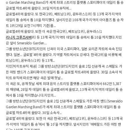
o Garden Marching Band)가 세계 최대 스트리밍 플랫폼 스포티파이의 데일리 톱 송
글로벌 차트4위에 올랐다. 30일 빅히트뮤직에...
글로벌4위에 올랐다. 또 한국(2위), 베트남(1위), 온두라스(1위) 등 13개 국가·지역의
데일리 톱 송에서 톱 10을 차지했다. 앞서지민은 108개 국가·지역의 아이튠즈 톱 송 차
트 1위(29일 오전 7시까지 기준)를...
글로벌4위에 올랐다. 또한 이 곡은 한국(2위), 베트남(1위), 온두라스(1
리니지 크루즈서버
위) 등 13개 국가/지역의 데일리 톱 송에서 톱 10을 차지했다.지민
은 앞서 Smeraldo Garden...
그룹 방탄소년단(BTS)지민의 신곡이 미국 스포티파이, 일본 오리콘 차트에 속속 진입
했다. 일본... 글로벌’4위에 올랐다. 지역별 차트에서도 강세다. 한국(2위)을 비롯해 베
트남(1위), 온두라스(1위) 등 13개...
지민[빅히트뮤직 제공] 그룹 방탄소년단(BTS)지민의 솔로 2집 선공개 곡 스메랄도 가
든 마칭 밴드가 스포티파이의 데일리 톱 송 글로벌 차트4위에 올랐다. 30일 소속사 빅
히트 뮤직에 따르면 해당 곡은 발매 첫날...
이 곡은 또, 공개 첫날 세계 최대 음악 스트리밍 플랫폼 스포티파이에서 662만 5,387
회 재생돼, 28일 자 데일리 톱 송 글로벌4위에 올랐고, 13개 국가/지역의 데일리 톱 송
에서 톱 10을 차지했습니다.지민의...
그룹 방탄소년단(BTS)지민의 솔로 2집 선공개곡 스메랄도 가든 마칭 밴드(Smeraldo
Garden Marching Band)가 세계 최대 스트리밍 플랫폼 스포티파이의 데일리 톱 송
글로벌 차트4위에 올랐다. 30일 소속사...
글로벌’4위에 올랐다. 또한 이 곡은 한국(2위), 베트남(1위), 온두라스(1위) 등 13개 국
가·지역의 ‘데일리 톱 송’에서 ‘톱 10’을 차지했다. 앞서지민의 ‘에메랄드 가든 마칭 밴
드’는 108개 국가·지역의...