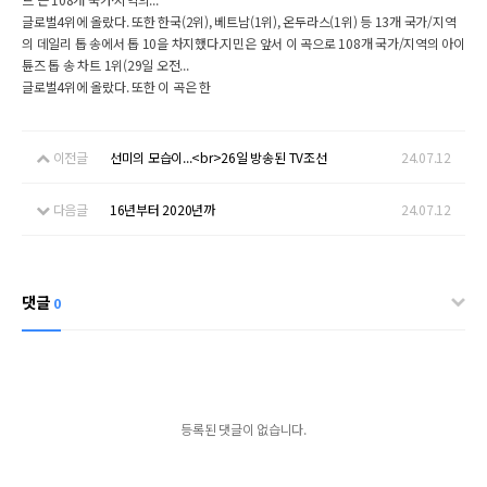
글로벌4위에 올랐다. 또한 한국(2위), 베트남(1위), 온두라스(1위) 등 13개 국가/지역
의 데일리 톱 송에서 톱 10을 차지했다.지민은 앞서 이 곡으로 108개 국가/지역의 아이
튠즈 톱 송 차트 1위(29일 오전...
글로벌4위에 올랐다. 또한 이 곡은 한
이전글
선미의 모습이...<br>26일 방송된 TV조선
24.07.12
다음글
16년부터 2020년까
24.07.12
댓글
0
등록된 댓글이 없습니다.