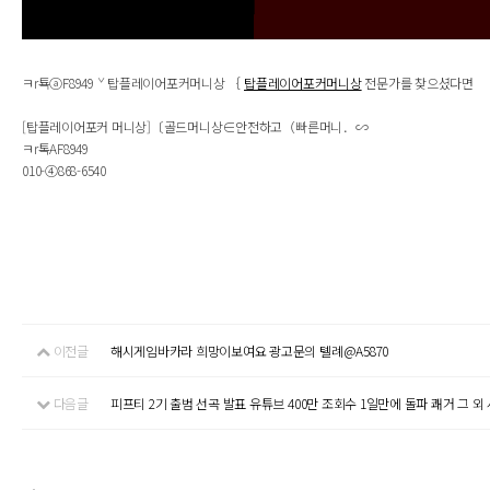
ㅋr툑ⓐF8949 ˇ 탑플레이어포커머니상 ｛
탑플레이어포커머니상
전문가를 찾으셨다면
[탑플레이어포커 머니상]〔골드머니상∈안전하고（빠른머니．∽
ㅋr톡AF8949
010-④868-6540
이전글
해시게임바카라 희망이보여요 광고문의 톌례@A5870
다음글
피프티 2기 출범 선곡 발표 유튜브 400만 조회수 1일만에 돌파 쾌거 그 외