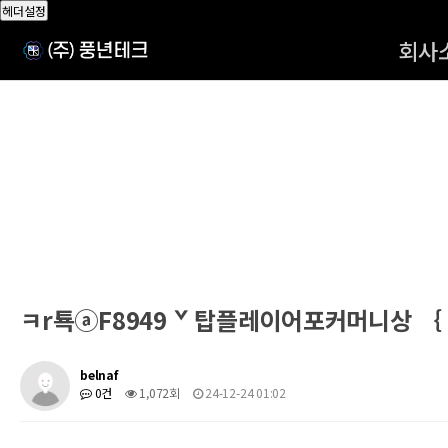
헤더설정
회사
ㅋr툑ⓐF8949 ˇ 탑플레이어포커머니상 
belnaf
0건
1,072회
24-12-24 01:02