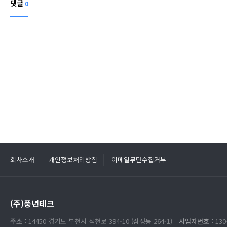
댓글
0
회사소개
개인정보처리방침
이메일무단수집거부
(주)풍년테크
주소 :
14450 경기도 부천시 석천로 394-10 (삼정동 264-1)
사업자번호 :
130