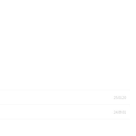
25.01.20
24.09.01