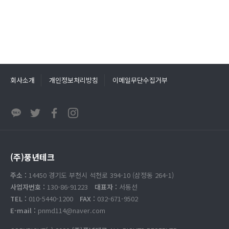
회사소개
개인정보처리방침
이메일무단수집거부
(주)풍년테크
주소 :
14450 경기도 부천시 석천로 394-10 (삼정동 264-1)
사업자번호 :
130-86-91223
대표자 :
서동선
TEL :
010-5440-1200
FAX :
032-671-9502
E-mail :
pnmd114@naver.com