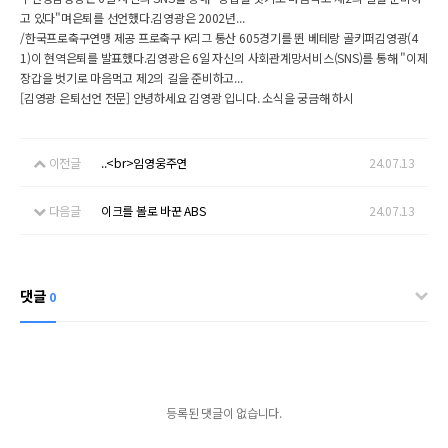
고 있다"며은퇴를 선언했다.김영광은 2002년...
/한국프로축구연맹 제공 프로축구 K리그 통산 605경기를 뛴 베테랑 골키퍼김영광(4
1)이 현역은퇴를 발표했다.김영광은 6일 자신의 사회관계망서비스(SNS)를 통해 "이제
장갑을 벗기로 마음먹고 제2의 길을 준비하고...
[김영광 은퇴선언 전문] 안녕하세요 김영광 입니다. 소식을 궁금해 하시
이전글
..<br>임영웅주연
24.07.13
다음글
이크를 볼로 바꾼 ABS
24.07.13
댓글
0
등록된 댓글이 없습니다.