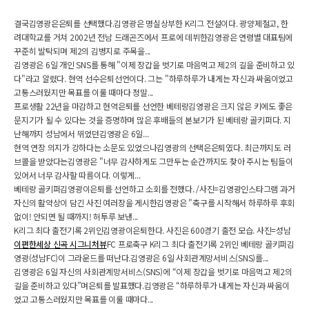
결국김영광은은퇴를 선택했다.김영광은 명실상부한 K리그 전설이다. 광양제철고, 한
려대학교를 거쳐 2002년 전남 드래곤즈에서 프로에 데뷔한김영광은 연령별 대표팀에
꾸준히 발탁되며 제2의 김병지로 주목을...
김영광은 6일 개인 SNS를 통해 "이제 장갑을 벗기로 마음먹고 제2의 길을 준비하고 있
다"라고 알렸다. 현역 선수은퇴선언이다. 그는 "하루하루가 내게는 자신과 싸움이었고
고통스러웠지만 목표를 이룰 때마다 정말...
프로생활 22년을 마감하고 현역은퇴를 선언한 베테랑김영광은 크지 않은 키에도 좋은
문지기가 될 수 있다는 것을 증명하며 많은 후배들의 본보기가 된 베테랑 골키퍼다. 지
난해까지 성남에서 뛰었던김영광은 6일...
현역 연장 의지가 강하다는 소문도 있었으나김영광의 선택은은퇴였다. 최근까지도 러
브콜을 받았다는김영광은 "너무 감사하게도 그만두는 순간까지도 찾아 주시는 팀들이
있어서 너무 감사할 따름이다. 이렇게...
베테랑 골키퍼김영광이은퇴를 선언하고 소회를 전했다. /사진=김영광인스타그램 과거
자신의 활약상이 담긴 사진 여러장을 게시한김영광은 "축구를 시작해서 하루하루 후회
없이! 안되면 될 때까지! 허투루 보낸...
K리그 최다 출전기록 2위인김영광이은퇴한다. 사진은 600경기 출전 모습. 사진=성남
이편한세상 신곡 시그니처뷰
FC 프로축구 K리그 최다 출전기록 2위인 베테랑 골키퍼김
영광(성남FC)이 그라운드를 떠난다.김영광은 6일 사회관계망서비스(SNS)를...
김영광은 6일 자신의 사회관계망서비스(SNS)에 “이제 장갑을 벗기로 마음먹고 제2의
길을 준비하고 있다”며은퇴를 발표했다.김영광은 “하루하루가 내게는 자신과 싸움이
었고 고통스러웠지만 목표를 이룰 때마다...