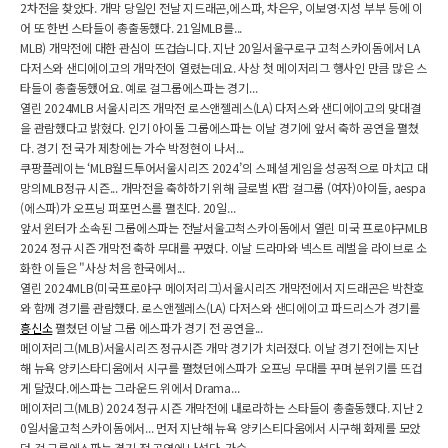
2차전을 찾았다. 개막 당일인 전날 지드래곤,에스파, 차은우, 이보영·지성 부부 등에 이
어 또 한번 스타들이 총출동했다. 21일MLB를...
MLB) 개막전에 대한 관심이 뜨겁습니다. 지난 20일서울구로구 고척스카이돔에서 LA
다저스와 샌디에이고의 개막전이 열렸는데요. 사상 첫 메이저리그 행사인 만큼 많은 스
타들이 총출동했어요. 예로 걸그룹에스파는 경기...
열린 2024MLB 서울시리즈 개막전 로스앤젤레스(LA) 다저스와 샌디에이고의 맞대결
을 관람했다고 밝혔다. 인기 아이돌 그룹에스파는 이날 경기에 앞서 축하 공연을 펼쳤
다. 경기 전 국가 제창에는 가수 박정현이 나서...
쿠팡플레이는 ‘MLB월드투어서울시리즈 2024’의 스페셜 게임을 성공적으로 마치고 대
망의MLB정규 시즌... 개막전을 축하하기 위해 글로벌 K팝 걸그룹 (여자)아이들, aespa
(에스파)가 오프닝 퍼포먼스를 펼친다. 20일...
앞서 윈터가 소속된 그룹에스파는 전날서울고척스카이돔에서 열린 미국 프로야구MLB
2024 정규 시즌 개막전 축하 무대를 꾸몄다. 이날 드라마와 넥스트 레벌을 라이브로 소
화한 이들은 "사상 처음 한국에서...
열린 2024MLB(미국프로야구 메이저리그)서울시리즈 개막전에서 지드래곤은 박찬호
와 함께 경기를 관람했다. 로스앤젤레스(LA) 다저스와 샌디에이고 파드리스가 경기를
흥신소
펼쳤던 이날 그룹 에스파가 경기 전 공연을...
메이저리그(MLB)서울시리즈 정규시즌 개막 경기가 치러졌다. 이날 경기 전에는 지난
해 뉴욕 양키스타디움에서 시구를 펼쳤던에스파가 오프닝 무대를 꾸며 분위기를 뜨겁
게 달궜다.에스파는 그라운드 위에서 Drama...
메이저리그(MLB) 2024 정규 시즌 개막전에 내로라하는 스타들이 총출동했다. 지난 2
0일서울고척스카이돔에서... 먼저 지난해 뉴욕 양키스티다움에서 시구해 화제를 모았
던 걸 그룹에스파는 경기 전 공연에 나섰다. 가수...