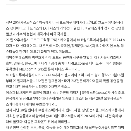
지난 20일서울고척스카이돔에서 미국 프로야구 메이저리그(MLB) 월드투어서울시리
즈 샌디에이고 파드리스와 LA다저스의 개막전이 열렸다. 이날에스파가 경기 전 공연을
펼쳤고 가수 박정현이 애국가와 미국 국가를...
21일 오후서울시 구로구 고척동 고척스카이돔에서 MLB월드투어서울시리즈 2024 LA
다저스 대 샌디에이고... 차은우,에스파, 옥택연, 황재균(kt wiz)과 티아라 지연 부부 등
스타들이 한 자리에 모여 화제가 됐다. 이들의...
개막전엔에스파와 박찬호가 각각 오프닝 공연과 시구를 맡았다. 이번서울시리즈에서
호떡, 만둣국, 한우... 메이저리그 공식 홈페이지MLB.com은 타티스 주니어의 행동을
주목했다.MLB.com의 SNS를 통해 타티스 주니어가...
MLB월드투어서울시리즈 2024 LA다저스-샌디에이고 파드리스 경기 행사가 3월16일
부터 21일까지서울... 1차전은 걸그룹에스파가 2차전은 여자아이들이 특별 공연을 펼
쳤고 1차전 애국가는 박정현이 2차전은 엑소...
에스파 MLB개막전 오프닝 퍼포먼스 비하인드 이미지 | SM에스파(aespa)가 사상 최초
한국에서 열린MLB개막전에서 존재감을 입증했다.에스파는 지난 20일 오후서울고척
스카이돔에서 개최된 쿠팡플레이와...
앞서 지난 20일 윈터가 속한에스파(카리나, 윈터, 지젤, 닝닝)는서울고척스카이돔에서
개최된 쿠팡플레이와 함께하는MLB월드투어서울시리즈 2024의 개막 1차전 축하 무
대에 올랐다. 이들은 그라운드 위에서 화려한...
배우 현빈 손예진 부부, 공유, 이동욱 등이 메이저리그(MLB) 월드투어서울시리즈 개막