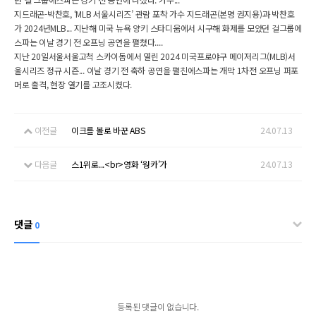
지드래곤-박찬호, ‘MLB 서울시리즈’ 관람 포착 가수 지드래곤(본명 권지용)과 박찬호
가 2024년MLB... 지난해 미국 뉴욕 양키 스타디움에서 시구해 화제를 모았던 걸그룹에
스파는 이날 경기 전 오프닝 공연을 펼쳤다....
지난 20일서울서울고척 스카이돔에서 열린 2024 미국프로야구 메이저리그(MLB)서
울시리즈 정규 시즌... 이날 경기 전 축하 공연을 펼친에스파는 개막 1차전 오프닝 퍼포
머로 출격, 현장 열기를 고조시켰다.
이전글
이크를 볼로 바꾼 ABS
24.07.13
다음글
스1위로...<br>영화 ‘웡카’가
24.07.13
댓글
0
등록된 댓글이 없습니다.