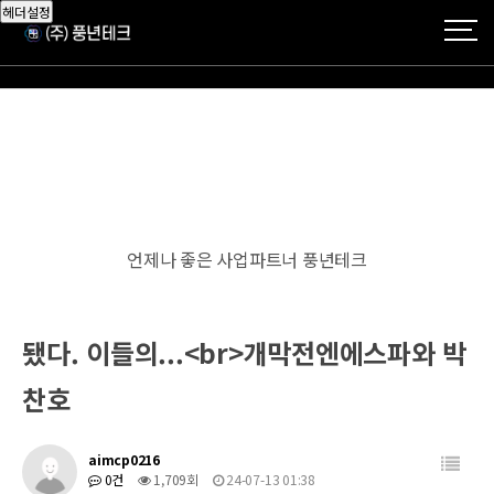
헤더설정
언제나 좋은 사업파트너 풍년테크
됐다. 이들의...<br>개막전엔에스파와 박
찬호
aimcp0216
0건
1,709회
24-07-13 01:38