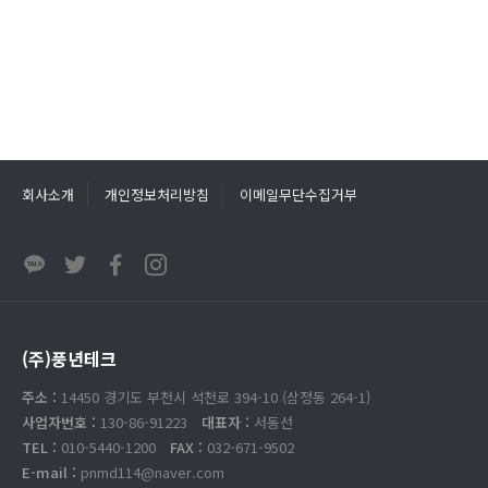
회사소개
개인정보처리방침
이메일무단수집거부
(주)풍년테크
주소 :
14450 경기도 부천시 석천로 394-10 (삼정동 264-1)
사업자번호 :
130-86-91223
대표자 :
서동선
TEL :
010-5440-1200
FAX :
032-671-9502
E-mail :
pnmd114@naver.com