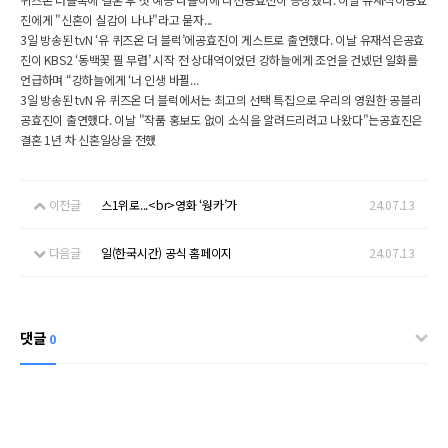
진에게 "신혼이 실감이 나냐"라고 묻자...
3일 방송된 tvN ‘유 퀴즈온 더 블럭’에공효진이 게스트로 출연했다. 이날 유재석은공효
진이 KBS2 ‘동백꽃 필 무렵’ 시작 전 상대역이었던 강하늘에게 조언을 건넸던 일화를
언급하며 “강하늘에게 ‘너 인생 바뀔...
3일 방송된 tvN 유 퀴즈온 더 블럭에서는 최고의 선택 특집으로 우리의 영원한 공블리
공효진이 출연했다. 이날 "작품 홍보도 없이 소식을 알려드리려고 나왔다"는공효진은
결혼 1년 차 신혼일상을 전했
이전글
스1위로...<br>영화 ‘웡카’가
24.07.13
다음글
일(한국시간) 공식 홈페이지
24.07.13
댓글
0