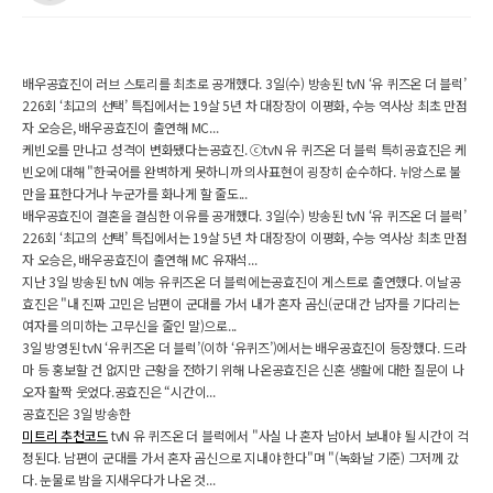
배우공효진이 러브 스토리를 최초로 공개했다. 3일(수) 방송된 tvN ‘유 퀴즈온 더 블럭’
226회 ‘최고의 선택’ 특집에서는 19살 5년 차 대장장이 이평화, 수능 역사상 최초 만점
자 오승은, 배우공효진이 출연해 MC...
케빈오를 만나고 성격이 변화됐다는공효진. ⓒtvN 유 퀴즈온 더 블럭 특히공효진은 케
빈오에 대해 "한국어를 완벽하게 못하니까 의사표현이 굉장히 순수하다. 뉘앙스로 불
만을 표한다거나 누군가를 화나게 할 줄도...
배우공효진이 결혼을 결심한 이유를 공개했다. 3일(수) 방송된 tvN ‘유 퀴즈온 더 블럭’
226회 ‘최고의 선택’ 특집에서는 19살 5년 차 대장장이 이평화, 수능 역사상 최초 만점
자 오승은, 배우공효진이 출연해 MC 유재석...
지난 3일 방송된 tvN 예능 유퀴즈온 더 블럭에는공효진이 게스트로 출연했다. 이날공
효진은 "내 진짜 고민은 남편이 군대를 가서 내가 혼자 곰신(군대 간 남자를 기다리는
여자를 의미하는 고무신을 줄인 말)으로...
3일 방영된 tvN ‘유퀴즈온 더 블럭’(이하 ‘유퀴즈’)에서는 배우공효진이 등장했다. 드라
마 등 홍보할 건 없지만 근황을 전하기 위해 나온공효진은 신혼 생활에 대한 질문이 나
오자 활짝 웃었다.공효진은 “시간이...
공효진은 3일 방송한
미트리 추천코드
tvN 유 퀴즈온 더 블럭에서 "사실 나 혼자 남아서 보내야 될 시간이 걱
정된다. 남편이 군대를 가서 혼자 곰신으로 지내야 한다"며 "(녹화날 기준) 그저께 갔
다. 눈물로 밤을 지새우다가 나온 것...