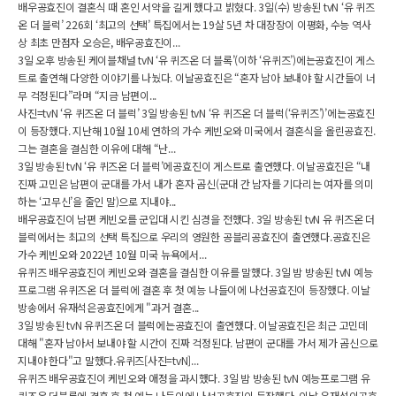
배우공효진이 결혼식 때 혼인 서약을 길게 했다고 밝혔다. 3일(수) 방송된 tvN ‘유 퀴즈
온 더 블럭’ 226회 ‘최고의 선택’ 특집에서는 19살 5년 차 대장장이 이평화, 수능 역사
상 최초 만점자 오승은, 배우공효진이...
3일 오후 방송된 케이블채널 tvN ‘유 퀴즈온 더 블록’(이하 ‘유퀴즈’)에는공효진이 게스
트로 출연해 다양한 이야기를 나눴다. 이날공효진은 “혼자 남아 보내야 할 시간들이 너
무 걱정된다”라며 “지금 남편이...
사진=tvN ‘유 퀴즈온 더 블럭’ 3일 방송된 tvN ‘유 퀴즈온 더 블럭(‘유퀴즈’)’에는공효진
이 등장했다. 지난해 10월 10세 연하의 가수 케빈오와 미국에서 결혼식을 올린공효진.
그는 결혼을 결심한 이유에 대해 “난...
3일 방송된 tvN ‘유 퀴즈온 더 블럭’에공효진이 게스트로 출연했다. 이날공효진은 “내
진짜 고민은 남편이 군대를 가서 내가 혼자 곰신(군대 간 남자를 기다리는 여자를 의미
하는 ‘고무신’을 줄인 말)으로 지내야...
배우공효진이 남편 케빈오를 군입대 시킨 심경을 전했다. 3일 방송된 tvN 유 퀴즈온 더
블럭에서는 최고의 선택 특집으로 우리의 영원한 공블리공효진이 출연했다.공효진은
가수 케빈오와 2022년 10월 미국 뉴욕에서...
유퀴즈 배우공효진이 케빈오와 결혼을 결심한 이유를 말했다. 3일 밤 방송된 tvN 예능
프로그램 유퀴즈온 더 블럭에 결혼 후 첫 예능 나들이에 나선공효진이 등장했다. 이날
방송에서 유재석은공효진에게 "과거 결혼...
3일 방송된 tvN 유퀴즈온 더 블럭에는공효진이 출연했다. 이날공효진은 최근 고민데
대해 "혼자 남아서 보내야 할 시간이 진짜 걱정된다. 남편이 군대를 가서 제가 곰신으로
지내야 한다"고 말했다.유퀴즈[사진=tvN]...
유퀴즈 배우공효진이 케빈오와 애정을 과시했다. 3일 밤 방송된 tvN 예능프로그램 유
퀴즈온 더블록에 결혼 후 첫 예능 나들이에 나선공효진이 등장했다. 이날 유재석이공효