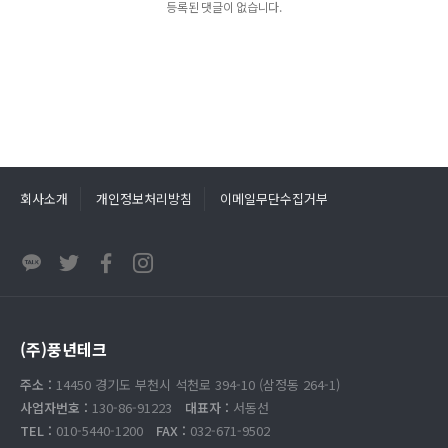
등록된 댓글이 없습니다.
회사소개
개인정보처리방침
이메일무단수집거부
(주)풍년테크
주소 :
14450 경기도 부천시 석천로 394-10 (삼정동 264-1)
사업자번호 :
130-86-91223
대표자 :
서동선
TEL :
010-5440-1200
FAX :
032-671-9502