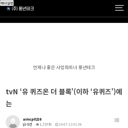
헤더설정
언제나 좋은 사업파트너 풍년테크
tvN ‘유 퀴즈온 더 블록’(이하 ‘유퀴즈’)에
는
aimcp0216
0건
1,737회
24-07-13 01:36