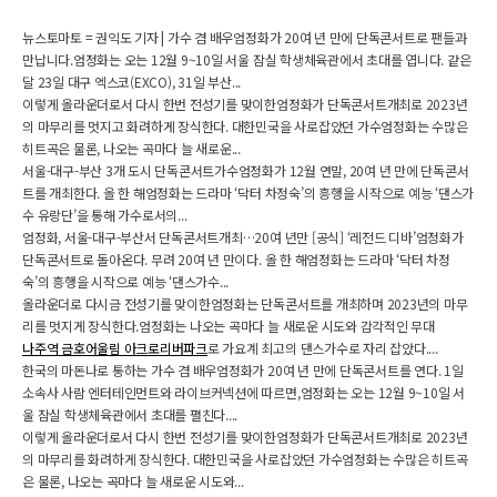
뉴스토마토 = 권익도 기자 | 가수 겸 배우엄정화가 20여 년 만에 단독콘서트로 팬들과
만납니다.엄정화는 오는 12월 9~10일 서울 잠실 학생체육관에서 초대를 엽니다. 같은
달 23일 대구 엑스코(EXCO), 31일 부산...
이렇게 올라운더로서 다시 한번 전성기를 맞이한엄정화가 단독콘서트개최로 2023년
의 마무리를 멋지고 화려하게 장식한다. 대한민국을 사로잡았던 가수엄정화는 수많은
히트곡은 물론, 나오는 곡마다 늘 새로운...
서울-대구-부산 3개 도시 단독콘서트가수엄정화가 12월 연말, 20여 년 만에 단독콘서
트를 개최한다. 올 한 해엄정화는 드라마 ‘닥터 차정숙’의 흥행을 시작으로 예능 ‘댄스가
수 유랑단’을 통해 가수로서의...
엄정화, 서울-대구-부산서 단독콘서트개최…20여 년만 [공식] ‘레전드 디바’엄정화가
단독콘서트로 돌아온다. 무려 20여 년 만이다. 올 한 해엄정화는 드라마 ‘닥터 차정
숙’의 흥행을 시작으로 예능 ‘댄스가수...
올라운더로 다시금 전성기를 맞이한엄정화는 단독콘서트를 개최하며 2023년의 마무
리를 멋지게 장식한다.엄정화는 나오는 곡마다 늘 새로운 시도와 감각적인 무대
나주역 금호어울림 아크로리버파크
로 가요계 최고의 댄스가수로 자리 잡았다....
한국의 마돈나로 통하는 가수 겸 배우엄정화가 20여 년 만에 단독콘서트를 연다. 1일
소속사 사람 엔터테인먼트와 라이브커넥션에 따르면,엄정화는 오는 12월 9~10일 서
울 잠실 학생체육관에서 초대를 펼친다....
이렇게 올라운더로서 다시 한번 전성기를 맞이한엄정화가 단독콘서트개최로 2023년
의 마무리를 화려하게 장식한다. 대한민국을 사로잡았던 가수엄정화는 수많은 히트곡
은 물론, 나오는 곡마다 늘 새로운 시도와...