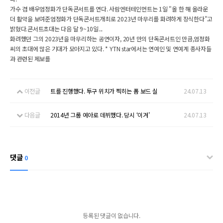
가수 겸 배우엄정화가 단독콘서트를 연다. 사람엔터테인먼트는 1일 "올 한 해 올라운
더 활약을 보여준엄정화가 단독콘서트개최로 2023년 마무리를 화려하게 장식한다"고
밝혔다.콘서트초대는 다음 달 9~10일...
화려했던 그의 2023년을 마무리하는 공연이자, 20년 만의 단독콘서트인 만큼,엄정화
씨의 초대에 많은 기대가 모아지고 있다. * YTN star에서는 연예인 및 연예계 종사자들
과 관련된 제보를
이전글
트를 진행했다. 투구 위치가 찍히는 폼 보드 실
24.07.13
다음글
2014년 그룹 예아로 데뷔했다. 당시 ‘이겨’
24.07.13
댓글
0
등록된 댓글이 없습니다.