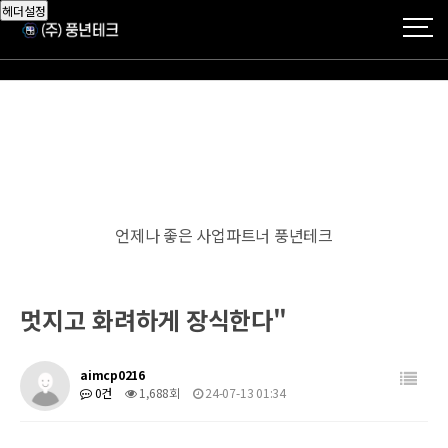
헤더설정
언제나 좋은 사업파트너 풍년테크
멋지고 화려하게 장식한다"
aimcp0216
0건
1,688회
24-07-13 01:34