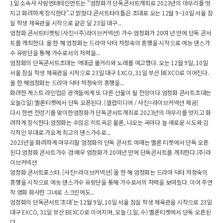
1일 소속사 사람엔터테인먼트는 "엄정화가 단독콘서트개최로 2023년의 마무리를 멋
지고 화려하게 장식한다"고 밝혔다.콘서트타이틀은 초대로 오는 12월 9~10일 서울 잠
실 학생 체육관을 시작으로 같은 달 23일 대구...
엄정화 콘서트티켓팅 (사진=(주)라이브커넥션) 가수 엄정화가 20여 년 만에 단독 콘서
트를 개최한다. 올 한 해 엄정화는 드라마 닥터 차정숙의 흥행을 시작으로 예능 댄스가
수 유랑단을 통해 가수로서의 저력을...
엄정화의 단독콘서트초대는 역대급 볼거리와 노래를 예고했다. 오는 12월 9일, 10일
서울 잠실 학생 체육관을 시작으로 23일 대구 EXCO, 31일 부산 BEXCO로 이어진다.
올 한 해엄정화는 드라마 닥터 차정숙의 흥행을...
화려한 게스트 라인업은 관객들에게 또 다른 선물이 될 전망이다.엄정화 콘서트초대는
오늘(1일) 멜론티켓에서 단독 오픈된다. [셀럽미디어 / 사진=라이브커넥션 제공]
다시 한번 전성기를 맞이한엄정화가 단독콘서트개최로 2023년의 마무리를 멋지고 화
려하게 장식한다.엄정화는 수많은 히트곡은 물론, 나오는 곡마다 늘 새로운 시도와 감
각적인 무대로 가요계 최고의 댄스가수로...
2023년을 화려하게 마무리할 엄정화의 단독 콘서트 예매는 멜론 티켓에서 단독 오픈
된다.엄정화 콘서트가수 겸 배우 엄정화가 20여년 만에 단독콘서트를 개최한다.(주)라
이브커넥션
엄정화 콘서트포스터. [사진=라이브커넥션] 올 한 해 엄정화는 드라마 닥터 차정숙의
흥행을 시작으로 예능 댄스가수 유랑단을 통해 가수로서의 저력을 보여줬다. 이어 주연
작 영화 화사한 그녀로 스크린에도...
엄정화의 단독콘서트‘초대’는 12월 9일, 10일 서울 잠실 학생 체육관을 시작으로 23일
대구 EXCO, 31일 부산 BEXCO로 이어지며, 오늘 (1일, 수) 멜론티켓에서 단독 오픈된
다.