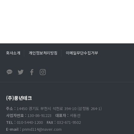
회사소개
개인정보처리방침
이메일무단수집거부
(주)풍년테크
주소 :
14450 경기도 부천시 석천로 394-10 (삼정동 264-1)
사업자번호 :
130-86-91223
대표자 :
서동선
TEL :
010-5440-1200
FAX :
032-671-9502
E-mail :
pnmd114@naver.com