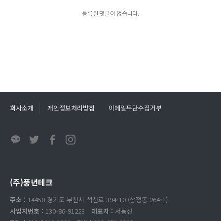
등록된 댓글이 없습니다.
회사소개
개인정보처리방침
이메일무단수집거부
(주)풍년테크
주소 :
14450 경기도 부천시 석천로 394-10 (삼정동 264-1)
사업자번호 :
130-86-91223
대표자 :
서동선