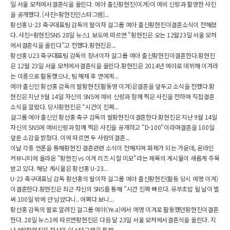
일 서울 모처에서결혼식을 올린다. 예아 출신황현진(이겨)이 예비 신랑과 촬영한 사진
을 공개했다. [사진=황현진인스타그램]...
황선홍 U-23 축구대표팀 감독의 딸이자 걸그룹 예아 출신황현진이결혼소식이 전해졌
다. 사진=황현진SNS 28일 뉴스1 보도에 따르면 "황현진은 오는 12월23일 서울 모처
에서결혼식을 올린다"고 전했다.황현진은...
황선홍 U23 축구대표팀 감독의 장녀이자 걸그룹 예아 출신황현진이결혼한다.황현진
은 12월 23일 서울 모처에서결혼식을 올린다.황현진은 2014년 예아로 데뷔해 이겨라
는 이름으로 활동했으나, 팀 해체 후 연예계...
예아 출신인 황선홍 감독의 딸황현진(활동명 이겨)은결혼을 앞두고 소식을 전했다.황
현진은 지난 9월 14일 자신의 SNS에 예비 신랑과 함께 찍은 사진을 전하며 직접결혼
소식을 알렸다. 당시황현진은 “시간이 진짜...
걸그룹 예아 출신인 황선홍 축구 감독의 딸황현진이결혼한다.황현진은 지난 9월 14일
자신의 SNS에 예비신랑과 함께 찍은 사진을 공개하고 "D-100"이라며결혼을 100일
앞둔 소감을 밝혔다. 이에 따르면 두 사람의결혼...
이날 각종 언론을 통해황현진 결혼관련 소식이 전해지며 화제가 되는 가운데, 온라인
커뮤니티에 올라온 "황현진 vs 이겨 리즈 시절 미모"라는 제목의 게시물이 새롭게 주목
받고 있다. 해당 게시물은 황선홍 U-23...
U-23 축구대표님 감독 황선홍의 딸이자 걸그룹 예아 출신황현진(활동 당시 예명 이겨)
이결혼한다.황현진은 최근 자신의 SNS를 통해 "시간 진짜 빠르다. 유부초밥 될 날이 벌
써 100일 밖에 안 남았다니.. 어쩌다 보니...
황선홍 감독의 딸로 알려진 걸그룹 예아(Ye.a)에서 예명 이겨로 활동했던황현진이결혼
한다. 28일 뉴스1에 따르면황현진은 다음 달 23일 서울 모처에서결혼식을 올린다. 지
난 9월황현진은 자신의 인스타그램을 통해...