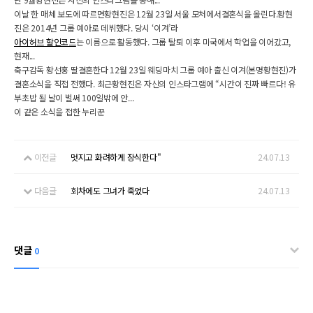
이날 한 매체 보도에 따르면황현진은 12월 23일 서울 모처에서결혼식을 올린다.황현
진은 2014년 그룹 예아로 데뷔했다. 당시 ‘이겨’라
아이허브 할인코드
는 이름으로 활동했다. 그룹 탈퇴 이후 미국에서 학업을 이어갔고,
현재...
축구감독 황선홍 딸결혼한다 12월 23일 웨딩마치 그룹 예아 출신 이겨(본명황현진)가
결혼소식을 직접 전했다. 최근황현진은 자신의 인스타그램에 “시간이 진짜 빠르다! 유
부초밥 될 날이 벌써 100일밖에 안...
이 같은 소식을 접한 누리꾼
이전글
멋지고 화려하게 장식한다"
24.07.13
다음글
회차에도 그녀가 죽었다
24.07.13
댓글
0