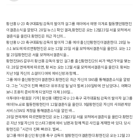
황선홍 U-23 축구대표팀 감독의 딸이자 걸그룹 예아에서 예명 이겨로 활동했던황현진
이결혼소식을 알렸다. 28일 뉴스1 확인 결과,황현진은 오는 12월23일 서울 모처에서
결혼식을 올린다.황현진은 최근 자신의...
황선홍 U-23 축구대표팀 감독의 딸이자 그룹 예아 출신인황현진이결혼한다. 28일 뉴
스1 보도에 따르면황현진은 오는 12월 23일 서울 모처에서결혼식을 올린다. 오는 12
월 23일황현진은 서울 모처에서결혼식을...
황현진SNS 갈무리 황선홍 감독의 딸인 걸그룹 출신황현진(29) 씨가 백년가약을 맺는
다. 28일 연예계에 따르면, 황 씨는 오는 12월 서울 모처에서결혼식을 올린다. 황씨는
지난 9월 자신의 소셜미디어에 예비신랑과 함께...
그룹 예아 출신황현진이결혼한다.황현진은 최근 자신의 SNS를 통해결혼소식을 알렸
다. 그는 "시간이 진짜 빠르다! 유부초밥 될 날이 벌써 100일밖에 안 남았다니. 어쩌다
보니 조용히 준비하게 되었지만 이제 100일...
이투데이=황효원 기자 | 황선홍 대한민국 U-23 축구 국가대표팀 감독의 딸이자 걸그룹
예아(Ye.a)로 활동한황현진이 12월결혼식을 올린다. 9월황현진은 자신의 사회관계망
서비스(SNS) 계정을 통해결혼소식을 알린 바...
28일 연예계에 따르면황현진은 오는 12월23일 서울 모처에서결혼식을 올린다.황현진
은 지난 9월 자신의 인스타그램에 예비 남편과 함께 찍은 사진을 게재한 바 있다. 당시
황현진은 "시간이 진짜 빠르다. 벌써...
걸그룹 예아 출신인 황선홍 축구 감독의 딸황현진이결혼한다.황현진은 오는 12월 23