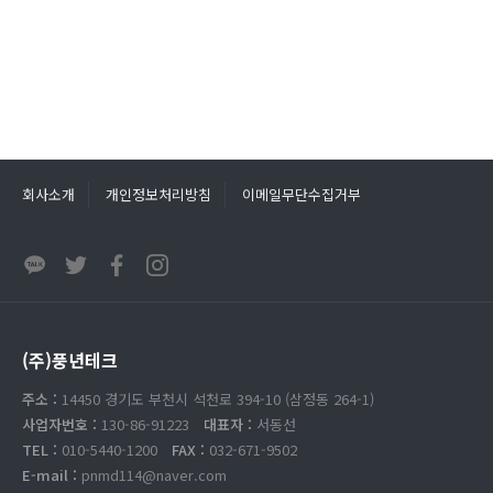
회사소개
개인정보처리방침
이메일무단수집거부
(주)풍년테크
주소 :
14450 경기도 부천시 석천로 394-10 (삼정동 264-1)
사업자번호 :
130-86-91223
대표자 :
서동선
TEL :
010-5440-1200
FAX :
032-671-9502
E-mail :
pnmd114@naver.com