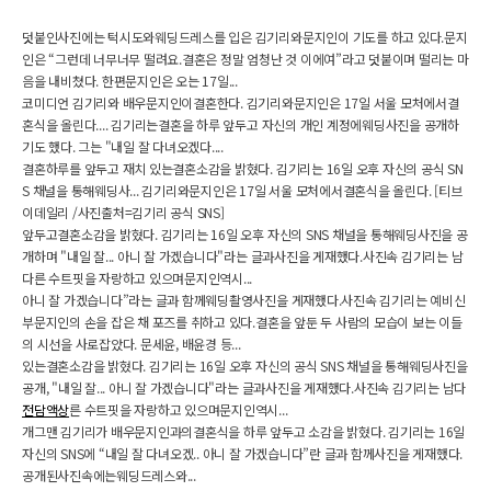
덧붙인사진에는 턱시도와웨딩드레스를 입은 김기리와문지인이 기도를 하고 있다.문지
인은 “그런데 너무너무 떨려요.결혼은 정말 엄청난 것 이에여”라고 덧붙이며 떨리는 마
음을 내비쳤다. 한편문지인은 오는 17일...
코미디언 김기리와 배우문지인이결혼한다. 김기리와문지인은 17일 서울 모처에서결
혼식을 올린다.... 김기리는결혼을 하루 앞두고 자신의 개인 계정에웨딩사진을 공개하
기도 했다. 그는 "내일 잘 다녀오겠다....
결혼하루를 앞두고 재치 있는결혼소감을 밝혔다. 김기리는 16일 오후 자신의 공식 SN
S 채널을 통해웨딩사... 김기리와문지인은 17일 서울 모처에서결혼식을 올린다. [티브
이데일리 /사진출처=김기리 공식 SNS]
앞두고결혼소감을 밝혔다. 김기리는 16일 오후 자신의 SNS 채널을 통해웨딩사진을 공
개하며 "내일 잘... 아니 잘 가겠습니다"라는 글과사진을 게재했다.사진속 김기리는 남
다른 수트핏을 자랑하고 있으며문지인역시...
아니 잘 가겠습니다”라는 글과 함께웨딩촬영사진을 게재했다.사진속 김기리는 예비신
부문지인의 손을 잡은 채 포즈를 취하고 있다.결혼을 앞둔 두 사람의 모습이 보는 이들
의 시선을 사로잡았다. 문세윤, 배윤경 등...
있는결혼소감을 밝혔다. 김기리는 16일 오후 자신의 공식 SNS 채널을 통해웨딩사진을
공개, "내일 잘... 아니 잘 가겠습니다"라는 글과사진을 게재했다.사진속 김기리는 남다
전담액상
른 수트핏을 자랑하고 있으며문지인역시...
개그맨 김기리가 배우문지인과의결혼식을 하루 앞두고 소감을 밝혔다. 김기리는 16일
자신의 SNS에 “내일 잘 다녀오겠.. 아니 잘 가겠습니다”란 글과 함께사진을 게재했다.
공개된사진속에는웨딩드레스와...