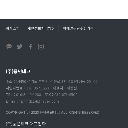
회사소개
개인정보처리방침
이메일무단수집거부
(주)풍년테크
주소 :
14450 경기도 부천시 석천로 394-10 (삼정동 264-1)
사업자번호 :
130-86-91223
대표자 :
서동선
TEL :
010-5440-1200
FAX :
032-671-9502
E-mail :
pnmd114@naver.com
COPYRIGHT(c) 2020
(주)풍년테크
ALL RIGHTS RESERVED.
(주)풍년테크 대표전화