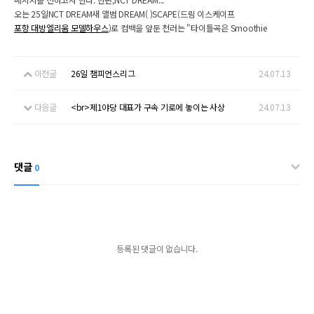
오는 25일NCT DREAM새 앨범 DREAM( )SCAPE(드림 이스케이프
포항 대방엘리움 모델하우스
)로 컴백을 앞둔 천러는 "타이틀곡은 Smoothie
이전글
26일 챔피언스리그
24.07.13
다음글
<br>제1야당 대표가 구속 기로에 놓이는 사상
24.07.13
댓글
0
등록된 댓글이 없습니다.