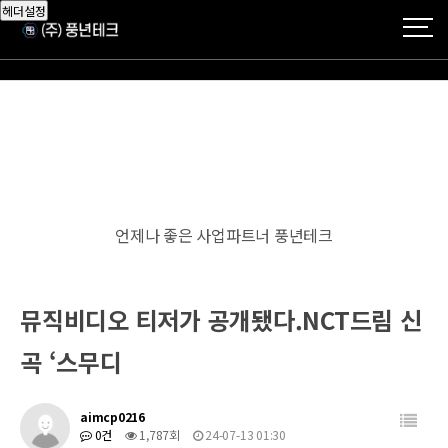
헤더설정
언제나 좋은 사업파트너 풍년테크
뮤직비디오 티저가 공개됐다.NCT드림 신
곡 ‘스무디
aimcp0216
0건
1,787회
24-07-13 01:30