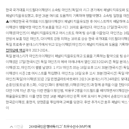
한국 국가대표 미드필더이재성이 소속팀 마인츠(독일)의 리그 경기에서 페널티킥유도와 도움을
페널티킥을유도했고, 후반 26분 머리로 도움까지 기록하며 맹활약했다. 소속팀 일정을 마친 김
▲이재성한국 국가대표 미드필더이재성이 페널티킥을유도한 후 어시스트까지 배달하며 소속팀 마인
이재성이 맹활약한 마인츠가 보훔을 꺾고 리그 16위로 올라섰다. 마인츠는 17일(한국시각) 
이재성(마인츠)이 페널티킥을유도하고 어시스트도 하며 팀 승리를 이끌었다. 마인츠는 16일 밤 
안방서 보훔 꺾은 마인츠, 다이렉트 강등 피하는 16위로 상승 한국 국가대표 미드필더이재성
독일 프로축구 분데스리가에서 뛰고 있는이재성(마인츠)이 페널티킥유도와 도움을 기록하며 승
전자담배 액상
과의 2023~2024...
독일 분데스리가 마인츠의이재성이 페널티킥을유도하고 도움을 기록하는 활약으로 팀 승리를 
이재성은 17일(한국시간) 독일 마인츠의 메바 아레나에서 열린 2023-2024시즌 독일 분
이재성(32, 마인츠)이 펄펄 날았다. 1. FSV 마인츠 05는 16일 오후 11시 30분(한국시
이재성이 시즌 2호 어시스트를 적립했다. 마인츠는 16일 오후 11시 30분(한국시간) 독일 마인
마인츠(독일)의이재성(32)은 2일 묀헨글라트바흐와의 2023-24 분데스리가 24라운드 맞대결
손흥민(토트넘 홋스퍼), 이강인(파리 생제르맹),이재성(마인츠)과 함께 공격을 이끌 전망이다
다만 이제 지난 경기는 이런 면들이 황인범, 박용우 2명을 미드필드를 배치하면서이재성선수가
파울을유도했다. 이를 연장 전반 14분 페널티라인 왼쪽 외곽 모서리 부근에서 손흥민이 오른
한국은이재성, 홍현석, 양현준을 투입하며 고삐를 당겼다. 후반 추가시간 호주 페널티 박스 
이
이전글
24 KB국민은행바둑리그’ 최우수선수(MVP)에