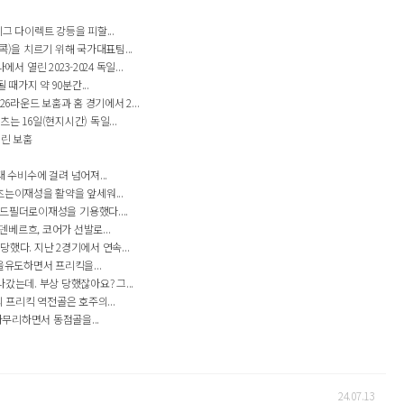
 다이렉트 강등을 피할...
)을 치르기 위해 국가대표팀...
린 2023-2024 독일...
가지 약 90분간...
6라운드 보훔과 홈 경기에서 2...
 16일(현지시간) 독일...
열린 보훔
수비수에 걸려 넘어져...
츠는이재성을 활약을 앞세워...
 미드필더로이재성을 기용했다....
덴베르흐, 코어가 선발로...
했다. 지난 2경기에서 연속...
을유도하면서 프리킥을...
는데. 부상 당했잖아요? 그...
 프리킥 역전골은 호주의...
무리하면서 동점골을...
24.07.13