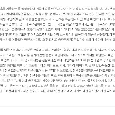
 기록하는 등 맹활약하며 귀중한 승을 안겼다. 마인츠는 이날 승리로 승점 3을 챙기며 2부 리그
민재와이재성은 곧장 2026북중미월드컵 아시아 2차 예선 태국과 3·4차전(21일 서울·26일 방콕
츠(독일)에 쾌승을 선물했습니다. 마인츠는 16일(현지시간) 독일 마인츠의 메바 아레나에서 열
독일 마인츠의... 승리의 주역은이재성이었다.이재성은 이날 후반 추가시간 톰 크라우스와 교체될 때
11시 30분(한국시간)부터 독일 마인츠의 메바 아레나에서 열린 2023-2024시즌 분데스리가 2
이 페널티킥을유도한 후 어시스트까지 배달하며 소속팀 마인츠(독일)에 쾌승을 선물했다. 마인츠는
리를 이끌었다. 마인츠는 16일 오후 11시30분(한국시각) 독일 마인츠의 메바 아레나에서 
이끌었습니다.이재성은 보훔과의 리그 26라운드 홈경기에서 선발 출전해 전반 추가시간 상대 
데스리가 26라운드 보훔과 홈 경기에 선발 출전해 페널티킥유도와 어시스트 하나를 배달했다. 마인
간) 독일 마인츠의 메바... 이 경기이재성은 선발로 출전했다. 마인츠는 3-4-3 포메이션의 왼쪽 공격형
츠에 위치한 메바... 아조르케,이재성, 버카르트, 카시, 아미리, 바헤이루, 음베네, 핸슈-올센, 반
서 전반 12분... 페널티킥을유도하는 등 존재감을 보였으나, 전반 16분 위험한 플레이로 퇴장을 당
. 앞서 황희찬은... 연장 전반 14분 페널티 박스 왼쪽 모서리 부근에서 돌파를 시도하다가 반칙
 처음으로... 말씀하셨던 황희찬 선수는 지난번에 부상, 레드카드 하나를유도하면서 일단은 나갔
발 인프론트로 스피드, 궤적이 그림같은 골을 터뜨려 역전에 성공했다. 황희찬의PK골, 손흥민의
안으로 돌파를 시도하던 손흥민이 페널티킥(PK)을 얻어냈고, 키커로 나선 황희찬이 자신 있게 마